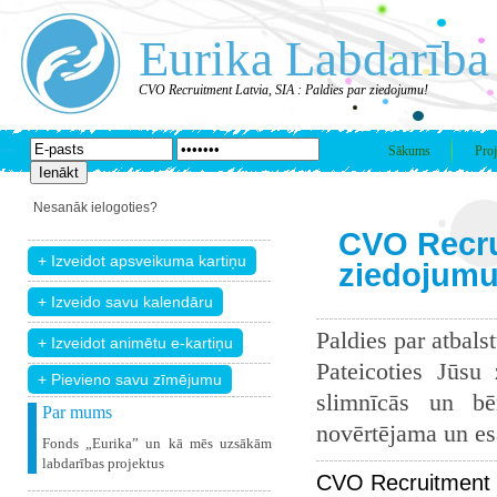
Eurika Labdarība
CVO Recruitment Latvia, SIA : Paldies par ziedojumu!
Sākums
Proj
Nesanāk ielogoties?
CVO Recrui
ziedojumu
Paldies par atbals
Pateicoties Jūsu
+ Pievieno savu zīmējumu
slimnīcās un bē
Par mums
novērtējama un esam
Fonds „Eurika” un kā mēs uzsākām
labdarības projektus
CVO Recruitment L