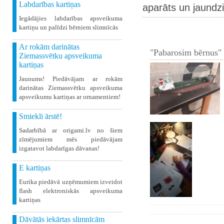
Labdarības kartiņas
aparāts un jaundz
Iegādājies labdarības apsveikuma
kartiņu un palīdzi bērniem slimnīcās
Ar rokām darinātas
"Pabarosim bērnus" 
Ziemassvētku apsveikuma
kartiņas
Jaunums! Piedāvājam ar rokām
darinātas Ziemassvētku apsveikuma
apsveikumu kartiņas ar ornamentiem!
Smiekli ārstē!
Sadarbībā ar origami.lv no šiem
zīmējumiem mēs piedāvājam
izgatavot labdarīgas dāvanas!
E kartiņas
Eurika piedāvā uzņēmumiem izveidot
flash elektroniskās apsveikuma
kartiņas
Dāvātās iekārtas slimnīcām