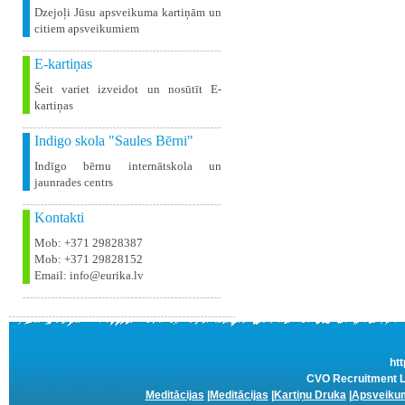
Dzejoļi Jūsu apsveikuma kartiņām un
citiem apsveikumiem
E-kartiņas
Šeit variet izveidot un nosūtīt E-
kartiņas
Indigo skola "Saules Bērni"
Indīgo bērnu internātskola un
jaunrades centrs
Kontakti
Mob: +371 29828387
Mob: +371 29828152
Email: info@eurika.lv
htt
CVO Recruitment La
Meditācijas
|
Meditācijas
|
Kartiņu Druka
|
Apsveikum