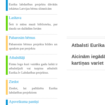
Eurika labdarības projektu dāvātās
iekārtas Latvijas bērnu slimnīcām
Lasītava
Šeit ir mūsu mazā biblioteka, par
daudz un dažādām lietām
Pabarosim bērnus
Pabarosim bērnus projekta bildes un
Atbalsti Eurika
apraksts par projektu
Aicinām iegādā
Atbalstītāji
kartiņas variet 
Firmu logo kuri vairāku gadu laikā ir
atbalstījuši vai turpina atbalstīt
Eurika.lv Labdarības projektus.
Ziedot
Ziedot, lai palīdzētu Eurika
labdarības projektiem
Apsveikuma pantiņi