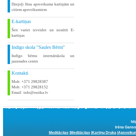
Dzejoļi Jūsu apsveikuma kartiņām un
citiem apsveikumiem
E-kartiņas
Šeit variet izveidot un nosūtīt E-
kartiņas
Indigo skola "Saules Bērni"
Indīgo bērnu internātskola un
jaunrades centrs
Kontakti
Mob: +371 29828387
Mob: +371 29828152
Email: info@eurika.lv
htt
Irēna Ganso
Meditācijas
|
Meditācijas
|
Kartiņu Druka
|
Apsveikum