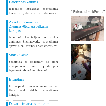
Labdarības kartiņas
Iegādājies labdarības apsveikuma
"Pabarosim bērnus" 
kartiņu un palīdzi bērniem slimnīcās
Ar rokām darinātas
Ziemassvētku apsveikuma
kartiņas
Jaunums! Piedāvājam ar rokām
darinātas Ziemassvētku apsveikuma
apsveikumu kartiņas ar ornamentiem!
Smiekli ārstē!
Sadarbībā ar origami.lv no šiem
zīmējumiem mēs piedāvājam
izgatavot labdarīgas dāvanas!
E kartiņas
Eurika piedāvā uzņēmumiem izveidot
flash elektroniskās apsveikuma
kartiņas
Dāvātās iekārtas slimnīcām