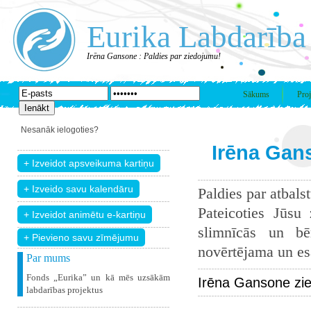
Eurika Labdarība
Irēna Gansone : Paldies par ziedojumu!
Sākums
Proj
Nesanāk ielogoties?
Irēna Gan
Paldies par atbals
Pateicoties Jūsu
slimnīcās un bē
+ Pievieno savu zīmējumu
novērtējama un esam
Par mums
Fonds „Eurika” un kā mēs uzsākām
Irēna Gansone zie
labdarības projektus