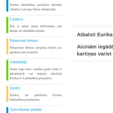
Eurika labdarības projektu dāvātās
iekārtas Latvijas bērnu slimnīcām
Lasītava
Šeit ir mūsu mazā biblioteka, par
daudz un dažādām lietām
Atbalsti Eurika
Pabarosim bērnus
Aicinām iegādā
Pabarosim bērnus projekta bildes un
apraksts par projektu
kartiņas variet 
Atbalstītāji
Firmu logo kuri vairāku gadu laikā ir
atbalstījuši vai turpina atbalstīt
Eurika.lv Labdarības projektus.
Ziedot
Ziedot, lai palīdzētu Eurika
labdarības projektiem
Apsveikuma pantiņi