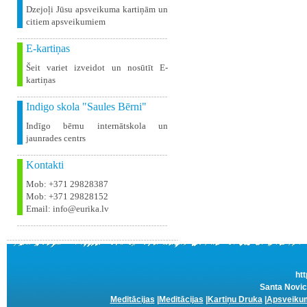
Dzejoļi Jūsu apsveikuma kartiņām un
citiem apsveikumiem
E-kartiņas
Šeit variet izveidot un nosūtīt E-
kartiņas
Indigo skola "Saules Bērni"
Indīgo bērnu internātskola un
jaunrades centrs
Kontakti
Mob: +371 29828387
Mob: +371 29828152
Email: info@eurika.lv
htt
Santa Novic
Meditācijas
|
Meditācijas
|
Kartiņu Druka
|
Apsveikum