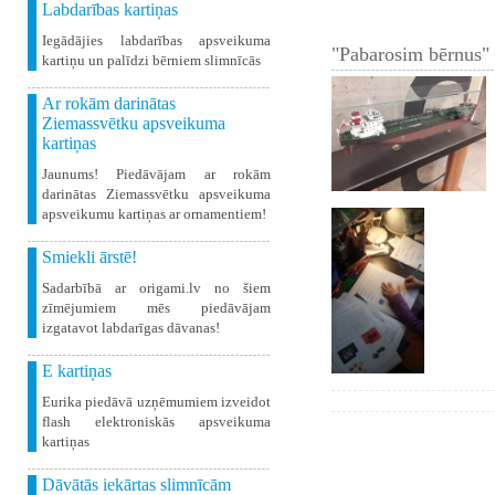
Labdarības kartiņas
Iegādājies labdarības apsveikuma
"Pabarosim bērnus" 
kartiņu un palīdzi bērniem slimnīcās
Ar rokām darinātas
Ziemassvētku apsveikuma
kartiņas
Jaunums! Piedāvājam ar rokām
darinātas Ziemassvētku apsveikuma
apsveikumu kartiņas ar ornamentiem!
Smiekli ārstē!
Sadarbībā ar origami.lv no šiem
zīmējumiem mēs piedāvājam
izgatavot labdarīgas dāvanas!
E kartiņas
Eurika piedāvā uzņēmumiem izveidot
flash elektroniskās apsveikuma
kartiņas
Dāvātās iekārtas slimnīcām