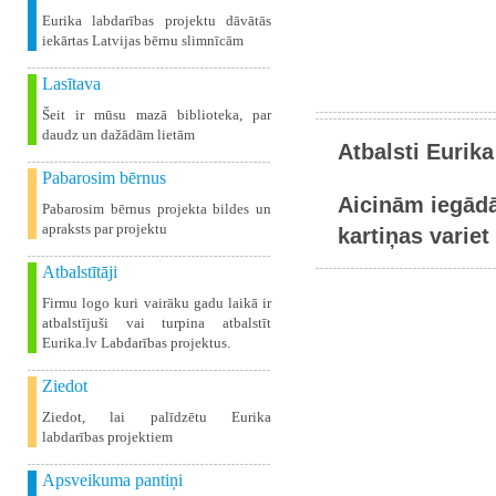
Eurika labdarības projektu dāvātās
iekārtas Latvijas bērnu slimnīcām
Lasītava
Šeit ir mūsu mazā biblioteka, par
daudz un dažādām lietām
Atbalsti Eurika
Pabarosim bērnus
Aicinām iegādā
Pabarosim bērnus projekta bildes un
apraksts par projektu
kartiņas variet 
Atbalstītāji
Firmu logo kuri vairāku gadu laikā ir
atbalstījuši vai turpina atbalstīt
Eurika.lv Labdarības projektus.
Ziedot
Ziedot, lai palīdzētu Eurika
labdarības projektiem
Apsveikuma pantiņi