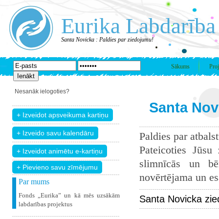
Eurika Labdarība
Santa Novicka : Paldies par ziedojumu!
Sākums
Proj
Nesanāk ielogoties?
Santa Novi
Paldies par atbals
Pateicoties Jūsu
slimnīcās un bē
+ Pievieno savu zīmējumu
novērtējama un esam
Par mums
Fonds „Eurika” un kā mēs uzsākām
Santa Novicka zie
labdarības projektus