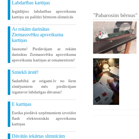
Labdarības kartiņas
Iegādājies labdarības apsveikuma
"Pabarosim bērnus" 
kartiņu un palīdzi bērniem slimnīcās
Ar rokām darinātas
Ziemassvētku apsveikuma
kartiņas
Jaunums! Piedāvājam ar rokām
darinātas Ziemassvētku apsveikuma
apsveikumu kartiņas ar ornamentiem!
Smiekli ārstē!
Sadarbībā ar origami.lv no šiem
zīmējumiem mēs piedāvājam
izgatavot labdarīgas dāvanas!
E kartiņas
Eurika piedāvā uzņēmumiem izveidot
flash elektroniskās apsveikuma
kartiņas
Dāvātās iekārtas slimnīcām