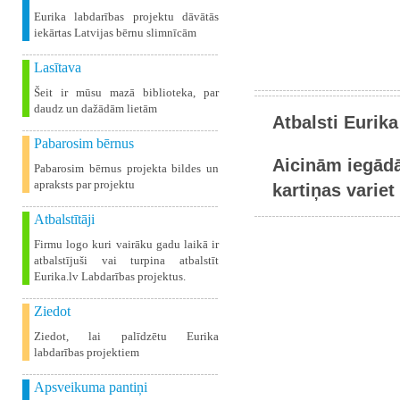
Eurika labdarības projektu dāvātās
iekārtas Latvijas bērnu slimnīcām
Lasītava
Šeit ir mūsu mazā biblioteka, par
daudz un dažādām lietām
Atbalsti Eurika
Pabarosim bērnus
Aicinām iegādā
Pabarosim bērnus projekta bildes un
apraksts par projektu
kartiņas variet 
Atbalstītāji
Firmu logo kuri vairāku gadu laikā ir
atbalstījuši vai turpina atbalstīt
Eurika.lv Labdarības projektus.
Ziedot
Ziedot, lai palīdzētu Eurika
labdarības projektiem
Apsveikuma pantiņi