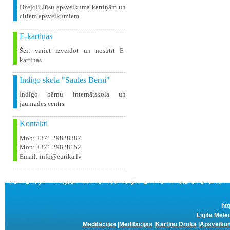
Dzejoļi Jūsu apsveikuma kartiņām un
citiem apsveikumiem
E-kartiņas
Šeit variet izveidot un nosūtīt E-
kartiņas
Indigo skola "Saules Bērni"
Indīgo bērnu internātskola un
jaunrades centrs
Kontakti
Mob: +371 29828387
Mob: +371 29828152
Email: info@eurika.lv
htt
Ligita Mele
Meditācijas
|
Meditācijas
|
Kartiņu Druka
|
Apsveikum