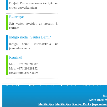
Dzejoļi Jūsu apsveikuma kartiņām un
citiem apsveikumiem
E-kartiņas
Šeit variet izveidot un nosūtīt E-
kartiņas
Indigo skola "Saules Bērni"
Indīgo bērnu internātskola un
jaunrades centrs
Kontakti
Mob: +371 29828387
Mob: +371 29828152
Email: info@eurika.lv
htt
Māra Bremmer
Meditācijas
|
Meditācijas
|
Kartiņu Druka
|
Apsveikum