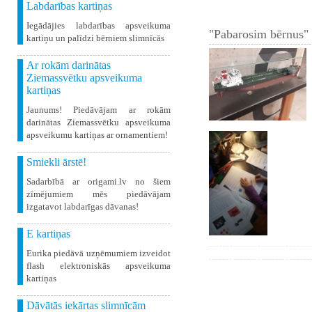
Labdarības kartiņas
Iegādājies labdarības apsveikuma
"Pabarosim bērnus" 
kartiņu un palīdzi bērniem slimnīcās
Ar rokām darinātas
Ziemassvētku apsveikuma
kartiņas
Jaunums! Piedāvājam ar rokām
darinātas Ziemassvētku apsveikuma
apsveikumu kartiņas ar ornamentiem!
Smiekli ārstē!
Sadarbībā ar origami.lv no šiem
zīmējumiem mēs piedāvājam
izgatavot labdarīgas dāvanas!
E kartiņas
Eurika piedāvā uzņēmumiem izveidot
flash elektroniskās apsveikuma
kartiņas
Dāvātās iekārtas slimnīcām