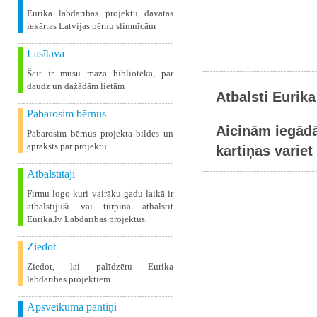
Eurika labdarības projektu dāvātās
iekārtas Latvijas bērnu slimnīcām
Lasītava
Šeit ir mūsu mazā biblioteka, par
daudz un dažādām lietām
Atbalsti Eurika
Pabarosim bērnus
Aicinām iegādā
Pabarosim bērnus projekta bildes un
apraksts par projektu
kartiņas variet 
Atbalstītāji
Firmu logo kuri vairāku gadu laikā ir
atbalstījuši vai turpina atbalstīt
Eurika.lv Labdarības projektus.
Ziedot
Ziedot, lai palīdzētu Eurika
labdarības projektiem
Apsveikuma pantiņi