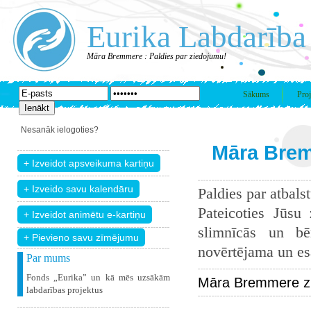
Eurika Labdarība
Māra Bremmere : Paldies par ziedojumu!
Sākums
Proj
Nesanāk ielogoties?
Māra Brem
Paldies par atbals
Pateicoties Jūsu
slimnīcās un bē
+ Pievieno savu zīmējumu
novērtējama un esam
Par mums
Fonds „Eurika” un kā mēs uzsākām
Māra Bremmere zi
labdarības projektus