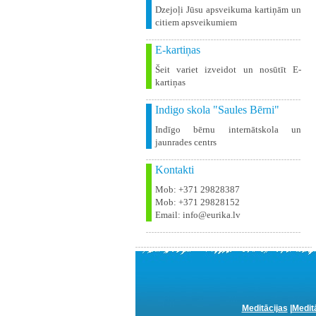
Dzejoļi Jūsu apsveikuma kartiņām un
citiem apsveikumiem
E-kartiņas
Šeit variet izveidot un nosūtīt E-
kartiņas
Indigo skola "Saules Bērni"
Indīgo bērnu internātskola un
jaunrades centrs
Kontakti
Mob: +371 29828387
Mob: +371 29828152
Email: info@eurika.lv
Meditācijas
|
Medit