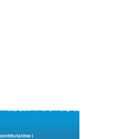
ssvētku kartiņas
|