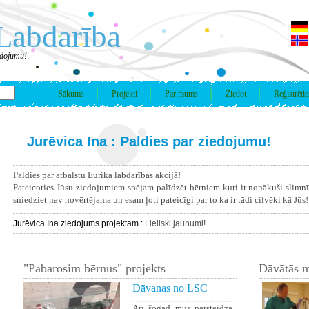
Labdarība
iedojumu!
Sākums
Projekti
Par mums
Ziedot
Reģistrētie
Jurēvica Ina : Paldies par ziedojumu!
Paldies par atbalstu Eurika labdarības akcijā!
Pateicoties Jūsu ziedojumiem spējam palīdzēt bērniem kuri ir nonākuši slimn
sniedziet nav novērtējama un esam ļoti pateicīgi par to ka ir tādi cilvēki kā Jūs!
Jurēvica Ina ziedojums projektam :
Lieliski jaunumi!
"Pabarosim bērnus" projekts
Dāvātās m
Dāvanas no LSC
Arī šogad mūs pārsteidza