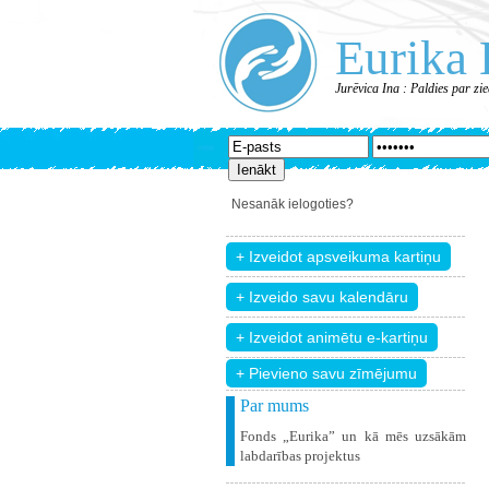
Eurika 
Jurēvica Ina : Paldies par z
Nesanāk ielogoties?
+ Pievieno savu zīmējumu
Par mums
Fonds „Eurika” un kā mēs uzsākām
labdarības projektus