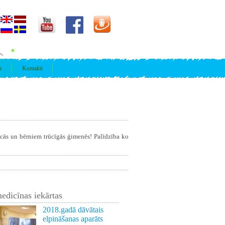
s
Kontakti
īcās un bērniem trūcīgās ģimenēs! Palīdzība ko
edicīnas iekārtas
2018.gadā dāvātais
elpināšanas aparāts