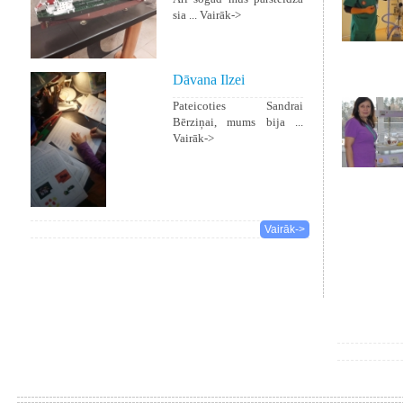
sia ...
Vairāk->
Dāvana Ilzei
Pateicoties Sandrai
Bērziņai, mums bija ...
Vairāk->
Vairāk->