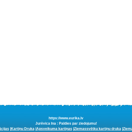
https://www.eurika.lv
Jurēvica Ina : Paldies par ziedojumu!
ācijas
|
Kartiņu Druka
|
Apsveikuma kartiņas
|
Ziemassvētku kartiņu druka
|
Ziema