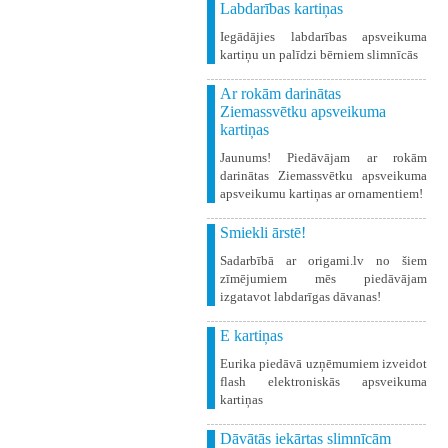
Labdarības kartiņas
Iegādājies labdarības apsveikuma
kartiņu un palīdzi bērniem slimnīcās
Ar rokām darinātas
Ziemassvētku apsveikuma
kartiņas
Jaunums! Piedāvājam ar rokām
darinātas Ziemassvētku apsveikuma
apsveikumu kartiņas ar ornamentiem!
Smiekli ārstē!
Sadarbībā ar origami.lv no šiem
zīmējumiem mēs piedāvājam
izgatavot labdarīgas dāvanas!
E kartiņas
Eurika piedāvā uzņēmumiem izveidot
flash elektroniskās apsveikuma
kartiņas
Dāvātās iekārtas slimnīcām