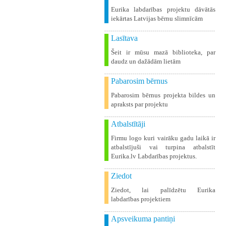
Eurika labdarības projektu dāvātās
iekārtas Latvijas bērnu slimnīcām
Lasītava
Šeit ir mūsu mazā biblioteka, par
daudz un dažādām lietām
Pabarosim bērnus
Pabarosim bērnus projekta bildes un
apraksts par projektu
Atbalstītāji
Firmu logo kuri vairāku gadu laikā ir
atbalstījuši vai turpina atbalstīt
Eurika.lv Labdarības projektus.
Ziedot
Ziedot, lai palīdzētu Eurika
labdarības projektiem
Apsveikuma pantiņi