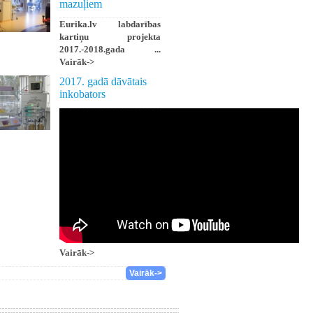
mazuļiem
Eurika.lv labdarības
kartiņu projekta
2017.-2018.gada ...
Vairāk->
2017. gadā dāvātais
inkobators
Vairāk->
Vairāk->