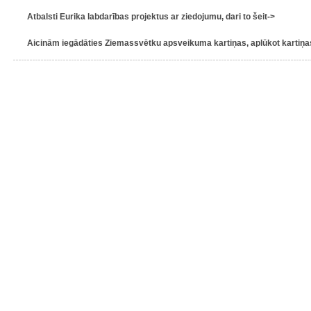
Atbalsti Eurika labdarības projektus ar ziedojumu, dari to šeit->
Aicinām iegādāties Ziemassvētku apsveikuma kartiņas, aplūkot kartiņas 