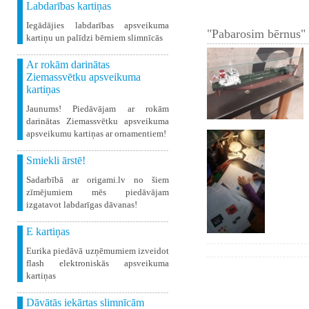
Labdarības kartiņas
Iegādājies labdarības apsveikuma
"Pabarosim bērnus" 
kartiņu un palīdzi bērniem slimnīcās
Ar rokām darinātas
Ziemassvētku apsveikuma
kartiņas
Jaunums! Piedāvājam ar rokām
darinātas Ziemassvētku apsveikuma
apsveikumu kartiņas ar ornamentiem!
Smiekli ārstē!
Sadarbībā ar origami.lv no šiem
zīmējumiem mēs piedāvājam
izgatavot labdarīgas dāvanas!
E kartiņas
Eurika piedāvā uzņēmumiem izveidot
flash elektroniskās apsveikuma
kartiņas
Dāvātās iekārtas slimnīcām