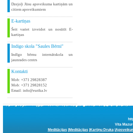
Dzejoļi Jūsu apsveikuma kartiņām un
citiem apsveikumiem
E-kartiņas
Šeit variet izveidot un nosūtīt E-
kartiņas
Indigo skola "Saules Bērni"
Indīgo bērnu internātskola un
jaunrades centrs
Kontakti
Mob: +371 29828387
Mob: +371 29828152
Email: info@eurika.lv
htt
Vita Mazur
Meditācijas
|
Meditācijas
|
Kartiņu Druka
|
Apsveikum