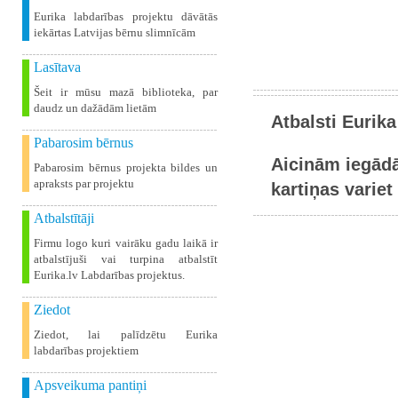
Eurika labdarības projektu dāvātās
iekārtas Latvijas bērnu slimnīcām
Lasītava
Šeit ir mūsu mazā biblioteka, par
daudz un dažādām lietām
Atbalsti Eurika
Pabarosim bērnus
Aicinām iegādā
Pabarosim bērnus projekta bildes un
apraksts par projektu
kartiņas variet 
Atbalstītāji
Firmu logo kuri vairāku gadu laikā ir
atbalstījuši vai turpina atbalstīt
Eurika.lv Labdarības projektus.
Ziedot
Ziedot, lai palīdzētu Eurika
labdarības projektiem
Apsveikuma pantiņi