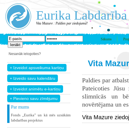
Eurika Labdarība
Vita Mazure : Paldies par ziedojumu!
Sākums
Proj
Nesanāk ielogoties?
Vita Mazur
Paldies par atbals
Pateicoties Jūsu
slimnīcās un bē
+ Pievieno savu zīmējumu
novērtējama un esam
Par mums
Fonds „Eurika” un kā mēs uzsākām
Vita Mazure ziedo
labdarības projektus