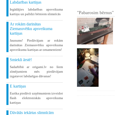
Labdarības kartiņas
Iegādājies labdarības apsveikuma
"Pabarosim bērnus" 
kartiņu un palīdzi bērniem slimnīcās
Ar rokām darinātas
Ziemassvētku apsveikuma
kartiņas
Jaunums! Piedāvājam ar rokām
darinātas Ziemassvētku apsveikuma
apsveikumu kartiņas ar ornamentiem!
Smiekli ārstē!
Sadarbībā ar origami.lv no šiem
zīmējumiem mēs piedāvājam
izgatavot labdarīgas dāvanas!
E kartiņas
Eurika piedāvā uzņēmumiem izveidot
flash elektroniskās apsveikuma
kartiņas
Dāvātās iekārtas slimnīcām