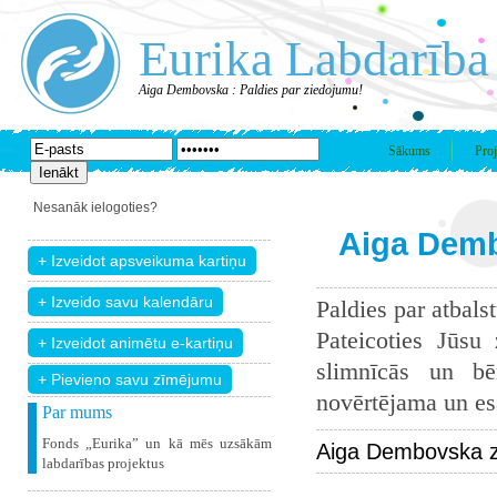
Eurika Labdarība
Aiga Dembovska : Paldies par ziedojumu!
Sākums
Proj
Nesanāk ielogoties?
Aiga Demb
Paldies par atbals
Pateicoties Jūsu
slimnīcās un bē
+ Pievieno savu zīmējumu
novērtējama un esam
Par mums
Fonds „Eurika” un kā mēs uzsākām
Aiga Dembovska z
labdarības projektus