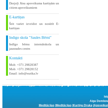
Dzejoļi Jūsu apsveikuma kartiņām un
citiem apsveikumiem
E-kartiņas
Šeit variet izveidot un nosūtīt E-
kartiņas
Indigo skola "Saules Bērni"
Indīgo bērnu internātskola un
jaunrades centrs
Kontakti
Mob: +371 29828387
Mob: +371 29828152
Email: info@eurika.lv
htt
Aiga Dembovs
Meditācijas
|
Meditācijas
|
Kartiņu Druka
|
Apsveikum