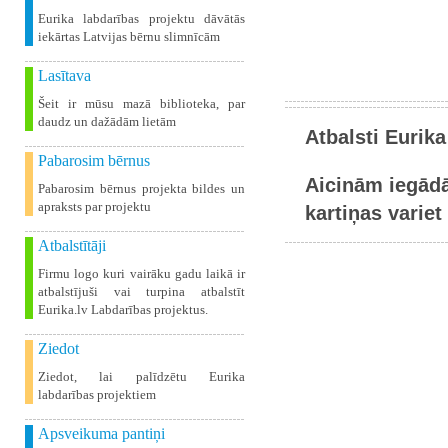
Eurika labdarības projektu dāvātās
iekārtas Latvijas bērnu slimnīcām
Lasītava
Šeit ir mūsu mazā biblioteka, par
daudz un dažādām lietām
Atbalsti Eurika
Pabarosim bērnus
Aicinām iegādā
Pabarosim bērnus projekta bildes un
apraksts par projektu
kartiņas variet 
Atbalstītāji
Firmu logo kuri vairāku gadu laikā ir
atbalstījuši vai turpina atbalstīt
Eurika.lv Labdarības projektus.
Ziedot
Ziedot, lai palīdzētu Eurika
labdarības projektiem
Apsveikuma pantiņi