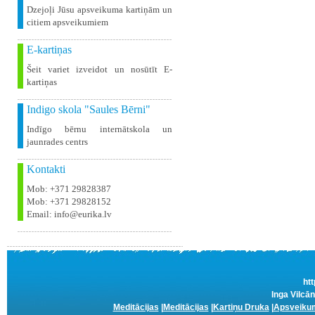
Dzejoļi Jūsu apsveikuma kartiņām un
citiem apsveikumiem
E-kartiņas
Šeit variet izveidot un nosūtīt E-
kartiņas
Indigo skola "Saules Bērni"
Indīgo bērnu internātskola un
jaunrades centrs
Kontakti
Mob: +371 29828387
Mob: +371 29828152
Email: info@eurika.lv
htt
Inga Vilcān
Meditācijas
|
Meditācijas
|
Kartiņu Druka
|
Apsveikum