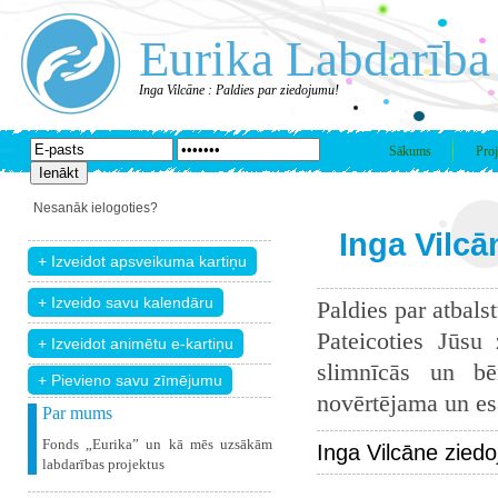
Eurika Labdarība
Inga Vilcāne : Paldies par ziedojumu!
Sākums
Proj
Nesanāk ielogoties?
Inga Vilcā
Paldies par atbals
Pateicoties Jūsu
slimnīcās un bē
+ Pievieno savu zīmējumu
novērtējama un esam
Par mums
Fonds „Eurika” un kā mēs uzsākām
Inga Vilcāne zied
labdarības projektus