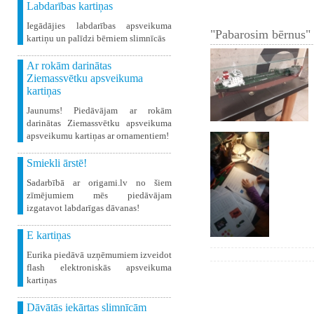
Labdarības kartiņas
Iegādājies labdarības apsveikuma
"Pabarosim bērnus" 
kartiņu un palīdzi bērniem slimnīcās
Ar rokām darinātas
Ziemassvētku apsveikuma
kartiņas
Jaunums! Piedāvājam ar rokām
darinātas Ziemassvētku apsveikuma
apsveikumu kartiņas ar ornamentiem!
Smiekli ārstē!
Sadarbībā ar origami.lv no šiem
zīmējumiem mēs piedāvājam
izgatavot labdarīgas dāvanas!
E kartiņas
Eurika piedāvā uzņēmumiem izveidot
flash elektroniskās apsveikuma
kartiņas
Dāvātās iekārtas slimnīcām