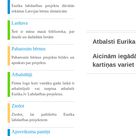
Eurika labdarības projektu dāvātās
iekārtas Latvijas bērnu slimnīcām
Lasītava
Šeit ir mūsu mazā biblioteka, par
daudz un dažādām lietām
Atbalsti Eurika
Pabarosim bērnus
Aicinām iegādā
Pabarosim bērnus projekta bildes un
apraksts par projektu
kartiņas variet 
Atbalstītāji
Firmu logo kuri vairāku gadu laikā ir
atbalstījuši vai turpina atbalstīt
Eurika.lv Labdarības projektus.
Ziedot
Ziedot, lai palīdzētu Eurika
labdarības projektiem
Apsveikuma pantiņi