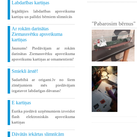
Labdarības kartiņas
Iegādājies labdarības apsveikuma
kartiņu un palīdzi bērniem slimnīcās
"Pabarosim bērnus" 
Ar rokām darinātas
Ziemassvētku apsveikuma
kartiņas
Jaunums! Piedāvājam ar rokām
darinātas Ziemassvētku apsveikuma
apsveikumu kartiņas ar ornamentiem!
Smiekli ārstē!
Sadarbībā ar origami.lv no šiem
zīmējumiem mēs piedāvājam
izgatavot labdarīgas dāvanas!
E kartiņas
Eurika piedāvā uzņēmumiem izveidot
flash elektroniskās apsveikuma
kartiņas
Dāvātās iekārtas slimnīcām