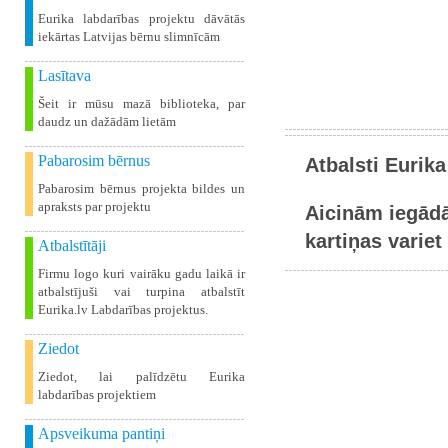
Eurika labdarības projektu dāvātās
iekārtas Latvijas bērnu slimnīcām
Lasītava
Šeit ir mūsu mazā biblioteka, par
daudz un dažādām lietām
Pabarosim bērnus
Atbalsti Eurika
Pabarosim bērnus projekta bildes un
apraksts par projektu
Aicinām iegādā
kartiņas variet 
Atbalstītāji
Firmu logo kuri vairāku gadu laikā ir
atbalstījuši vai turpina atbalstīt
Eurika.lv Labdarības projektus.
Ziedot
Ziedot, lai palīdzētu Eurika
labdarības projektiem
Apsveikuma pantiņi