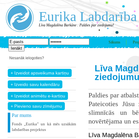
Eurika Labdarība
Līva Magdalēna Barkāne : Paldies par ziedojumu!
Sākums
Proj
Nesanāk ielogoties?
Līva Magd
ziedojumu
Paldies par atbals
Pateicoties Jūsu
+ Pievieno savu zīmējumu
slimnīcās un bē
Par mums
novērtējama un esam
Fonds „Eurika” un kā mēs uzsākām
labdarības projektus
Līva Magdalēna B