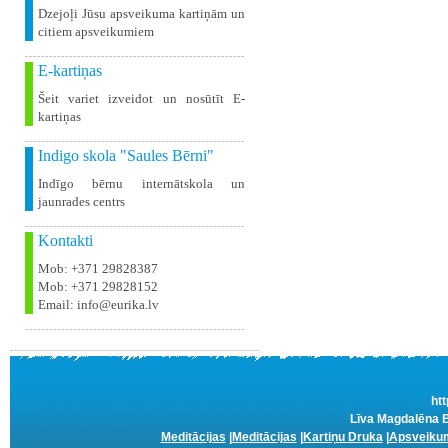
Dzejoļi Jūsu apsveikuma kartiņām un
citiem apsveikumiem
E-kartiņas
Šeit variet izveidot un nosūtīt E-
kartiņas
Indigo skola "Saules Bērni"
Indīgo bērnu internātskola un
jaunrades centrs
Kontakti
Mob: +371 29828387
Mob: +371 29828152
Email: info@eurika.lv
htt
Līva Magdalēna B
Meditācijas
|
Meditācijas
|
Kartiņu Druka
|
Apsveikum