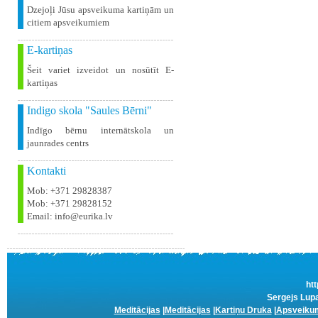
Dzejoļi Jūsu apsveikuma kartiņām un
citiem apsveikumiem
E-kartiņas
Šeit variet izveidot un nosūtīt E-
kartiņas
Indigo skola "Saules Bērni"
Indīgo bērnu internātskola un
jaunrades centrs
Kontakti
Mob: +371 29828387
Mob: +371 29828152
Email: info@eurika.lv
htt
Sergejs Lupa
Meditācijas
|
Meditācijas
|
Kartiņu Druka
|
Apsveikum