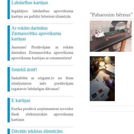
Labdarības kartiņas
Iegādājies labdarības apsveikuma
"Pabarosim bērnus" 
kartiņu un palīdzi bērniem slimnīcās
Ar rokām darinātas
Ziemassvētku apsveikuma
kartiņas
Jaunums! Piedāvājam ar rokām
darinātas Ziemassvētku apsveikuma
apsveikumu kartiņas ar ornamentiem!
Smiekli ārstē!
Sadarbībā ar origami.lv no šiem
zīmējumiem mēs piedāvājam
izgatavot labdarīgas dāvanas!
E kartiņas
Eurika piedāvā uzņēmumiem izveidot
flash elektroniskās apsveikuma
kartiņas
Dāvātās iekārtas slimnīcām