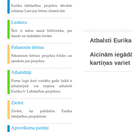
Eurika labdarības projektu dāvātās
iekārtas Latvijas bērnu slimnīcām
Lasītava
Šeit ir mūsu mazā biblioteka, par
daudz un dažādām lietām
Atbalsti Eurika
Pabarosim bērnus
Aicinām iegādā
Pabarosim bērnus projekta bildes un
apraksts par projektu
kartiņas variet 
Atbalstītāji
Firmu logo kuri vairāku gadu laikā ir
atbalstījuši vai turpina atbalstīt
Eurika.lv Labdarības projektus.
Ziedot
Ziedot, lai palīdzētu Eurika
labdarības projektiem
Apsveikuma pantiņi