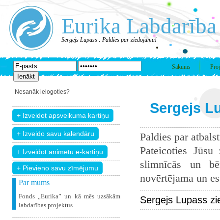
Eurika Labdarība
Sergejs Lupass : Paldies par ziedojumu!
Sākums
Proj
Nesanāk ielogoties?
Sergejs Lu
Paldies par atbals
Pateicoties Jūsu
slimnīcās un bē
+ Pievieno savu zīmējumu
novērtējama un esam
Par mums
Fonds „Eurika” un kā mēs uzsākām
Sergejs Lupass zi
labdarības projektus