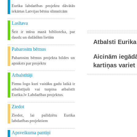
Eurika labdarības projektu dāvātās
iekārtas Latvijas bērnu slimnīcām
Lasītava
Šeit ir mūsu mazā biblioteka, par
daudz un dažādām lietām
Atbalsti Eurika
Pabarosim bērnus
Aicinām iegādā
Pabarosim bērnus projekta bildes un
apraksts par projektu
kartiņas variet 
Atbalstītāji
Firmu logo kuri vairāku gadu laikā ir
atbalstījuši vai turpina atbalstīt
Eurika.lv Labdarības projektus.
Ziedot
Ziedot, lai palīdzētu Eurika
labdarības projektiem
Apsveikuma pantiņi