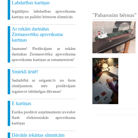
Labdarības kartiņas
Iegādājies labdarības apsveikuma
"Pabarosim bērnus" 
kartiņu un palīdzi bērniem slimnīcās
Ar rokām darinātas
Ziemassvētku apsveikuma
kartiņas
Jaunums! Piedāvājam ar rokām
darinātas Ziemassvētku apsveikuma
apsveikumu kartiņas ar ornamentiem!
Smiekli ārstē!
Sadarbībā ar origami.lv no šiem
zīmējumiem mēs piedāvājam
izgatavot labdarīgas dāvanas!
E kartiņas
Eurika piedāvā uzņēmumiem izveidot
flash elektroniskās apsveikuma
kartiņas
Dāvātās iekārtas slimnīcām