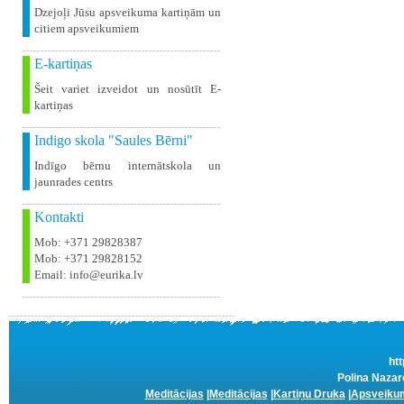
Dzejoļi Jūsu apsveikuma kartiņām un
citiem apsveikumiem
E-kartiņas
Šeit variet izveidot un nosūtīt E-
kartiņas
Indigo skola "Saules Bērni"
Indīgo bērnu internātskola un
jaunrades centrs
Kontakti
Mob: +371 29828387
Mob: +371 29828152
Email: info@eurika.lv
htt
Polina Nazar
Meditācijas
|
Meditācijas
|
Kartiņu Druka
|
Apsveikum