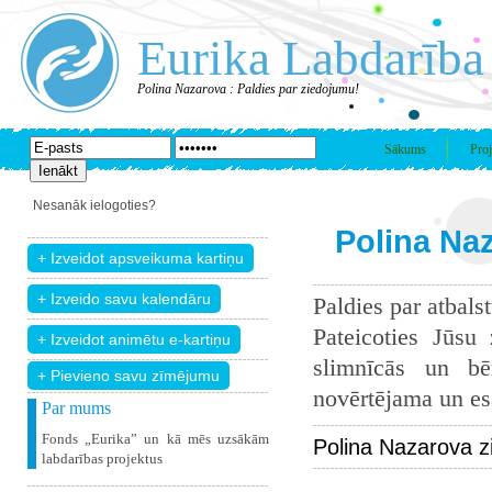
Eurika Labdarība
Polina Nazarova : Paldies par ziedojumu!
Sākums
Proj
Nesanāk ielogoties?
Polina Naz
Paldies par atbals
Pateicoties Jūsu
slimnīcās un bē
+ Pievieno savu zīmējumu
novērtējama un esam
Par mums
Fonds „Eurika” un kā mēs uzsākām
Polina Nazarova z
labdarības projektus