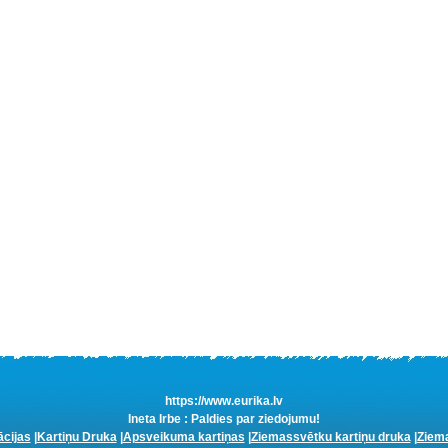
https://www.eurika.lv
Ineta Irbe : Paldies par ziedojumu!
ācijas
|
Kartiņu Druka
|
Apsveikuma kartiņas
|
Ziemassvētku kartiņu druka
|
Ziema