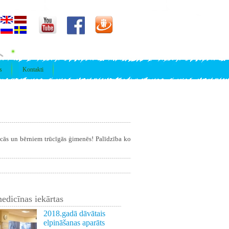
s
Kontakti
īcās un bērniem trūcīgās ģimenēs! Palīdzība ko
edicīnas iekārtas
2018.gadā dāvātais
elpināšanas aparāts