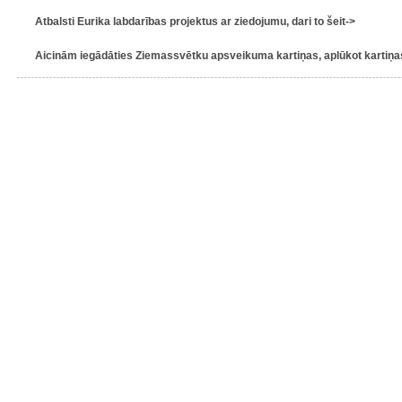
Atbalsti Eurika labdarības projektus ar ziedojumu, dari to šeit->
Aicinām iegādāties Ziemassvētku apsveikuma kartiņas, aplūkot kartiņas 