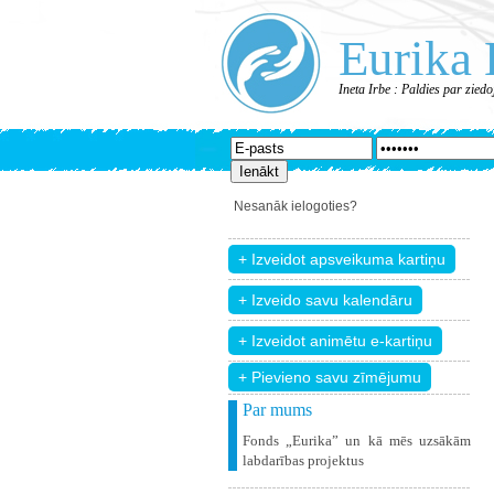
Eurika 
Ineta Irbe : Paldies par zied
Nesanāk ielogoties?
+ Pievieno savu zīmējumu
Par mums
Fonds „Eurika” un kā mēs uzsākām
labdarības projektus