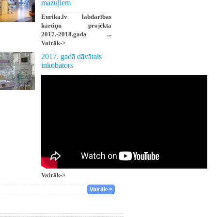
mazuļiem
Eurika.lv labdarības
kartiņu projekta
2017.-2018.gada ...
Vairāk->
2017. gadā dāvātais
inkobators
Vairāk->
Vairāk->