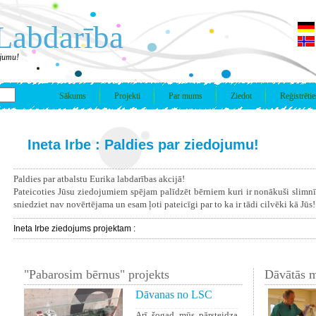
Labdarība
ojumu!
Sākums
Projekti
Par mums
Ziedot
Reģistrētie
Ineta Irbe : Paldies par ziedojumu!
Paldies par atbalstu Eurika labdarības akcijā!
Pateicoties Jūsu ziedojumiem spējam palīdzēt bērniem kuri ir nonākuši slimn
sniedziet nav novērtējama un esam ļoti pateicīgi par to ka ir tādi cilvēki kā Jūs!
Ineta Irbe ziedojums projektam :
"Pabarosim bērnus" projekts
Dāvātās m
Dāvanas no LSC
Arī šogad mūs pārsteidza