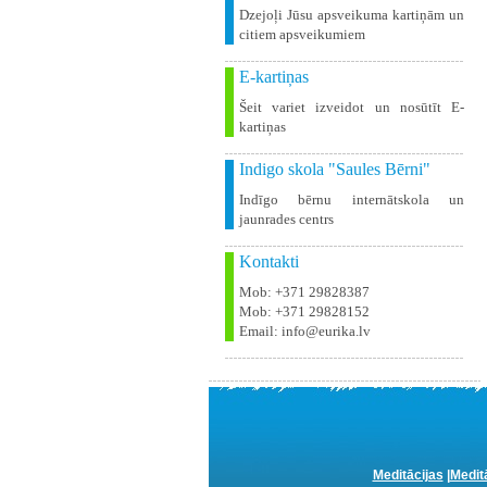
Dzejoļi Jūsu apsveikuma kartiņām un
citiem apsveikumiem
E-kartiņas
Šeit variet izveidot un nosūtīt E-
kartiņas
Indigo skola "Saules Bērni"
Indīgo bērnu internātskola un
jaunrades centrs
Kontakti
Mob: +371 29828387
Mob: +371 29828152
Email: info@eurika.lv
Meditācijas
|
Medit