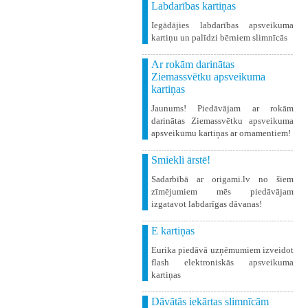
Labdarības kartiņas
Iegādājies labdarības apsveikuma
kartiņu un palīdzi bērniem slimnīcās
Ar rokām darinātas
Ziemassvētku apsveikuma
kartiņas
Jaunums! Piedāvājam ar rokām
darinātas Ziemassvētku apsveikuma
apsveikumu kartiņas ar ornamentiem!
Smiekli ārstē!
Sadarbībā ar origami.lv no šiem
zīmējumiem mēs piedāvājam
izgatavot labdarīgas dāvanas!
E kartiņas
Eurika piedāvā uzņēmumiem izveidot
flash elektroniskās apsveikuma
kartiņas
Dāvātās iekārtas slimnīcām