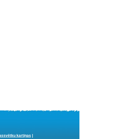
ssvētku kartiņas
|