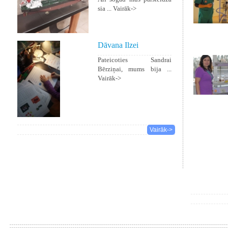
sia ...
Vairāk->
Dāvana Ilzei
Pateicoties Sandrai
Bērziņai, mums bija ...
Vairāk->
Vairāk->