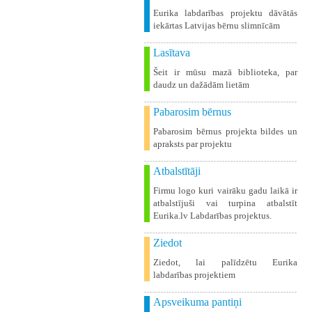
Eurika labdarības projektu dāvātās
iekārtas Latvijas bērnu slimnīcām
Lasītava
Šeit ir mūsu mazā biblioteka, par
daudz un dažādām lietām
Pabarosim bērnus
Pabarosim bērnus projekta bildes un
apraksts par projektu
Atbalstītāji
Firmu logo kuri vairāku gadu laikā ir
atbalstījuši vai turpina atbalstīt
Eurika.lv Labdarības projektus.
Ziedot
Ziedot, lai palīdzētu Eurika
labdarības projektiem
Apsveikuma pantiņi