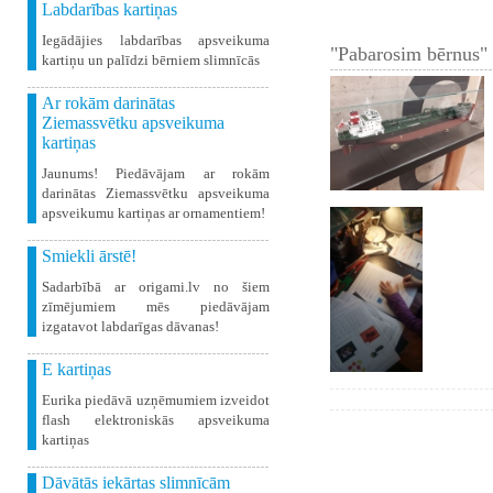
Labdarības kartiņas
Iegādājies labdarības apsveikuma
"Pabarosim bērnus" 
kartiņu un palīdzi bērniem slimnīcās
Ar rokām darinātas
Ziemassvētku apsveikuma
kartiņas
Jaunums! Piedāvājam ar rokām
darinātas Ziemassvētku apsveikuma
apsveikumu kartiņas ar ornamentiem!
Smiekli ārstē!
Sadarbībā ar origami.lv no šiem
zīmējumiem mēs piedāvājam
izgatavot labdarīgas dāvanas!
E kartiņas
Eurika piedāvā uzņēmumiem izveidot
flash elektroniskās apsveikuma
kartiņas
Dāvātās iekārtas slimnīcām