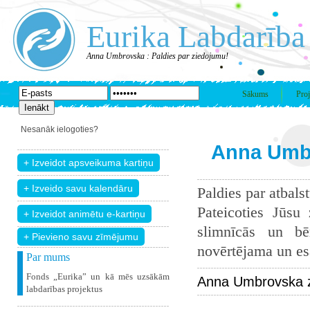
Eurika Labdarība
Anna Umbrovska : Paldies par ziedojumu!
Sākums
Proj
Nesanāk ielogoties?
Anna Umbr
Paldies par atbals
Pateicoties Jūsu
slimnīcās un bē
+ Pievieno savu zīmējumu
novērtējama un esam
Par mums
Fonds „Eurika” un kā mēs uzsākām
Anna Umbrovska z
labdarības projektus