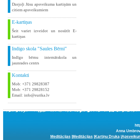
Dzejoļi Jūsu apsveikuma kartiņām un
citiem apsveikumiem
E-kartiņas
Šeit variet izveidot un nosūtīt E-
kartiņas
Indigo skola "Saules Bērni"
Indīgo bērnu internātskola un
jaunrades centrs
Kontakti
Mob: +371 29828387
Mob: +371 29828152
Email: info@eurika.lv
htt
Anna Umbrovs
Meditācijas
|
Meditācijas
|
Kartiņu Druka
|
Apsveikum