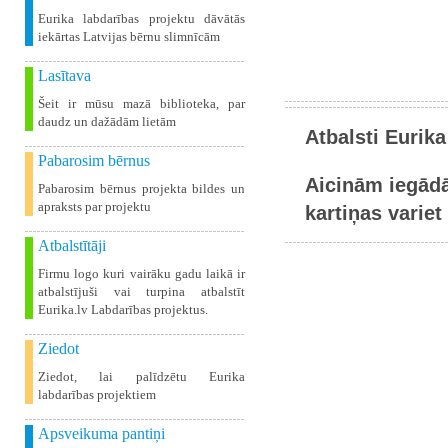
Eurika labdarības projektu dāvātās
iekārtas Latvijas bērnu slimnīcām
Lasītava
Šeit ir mūsu mazā biblioteka, par
daudz un dažādām lietām
Atbalsti Eurika
Pabarosim bērnus
Aicinām iegādā
Pabarosim bērnus projekta bildes un
apraksts par projektu
kartiņas variet 
Atbalstītāji
Firmu logo kuri vairāku gadu laikā ir
atbalstījuši vai turpina atbalstīt
Eurika.lv Labdarības projektus.
Ziedot
Ziedot, lai palīdzētu Eurika
labdarības projektiem
Apsveikuma pantiņi