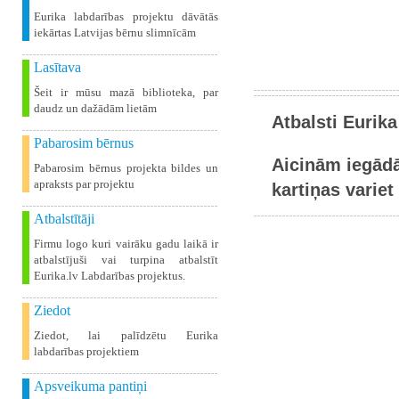
Eurika labdarības projektu dāvātās
iekārtas Latvijas bērnu slimnīcām
Lasītava
Šeit ir mūsu mazā biblioteka, par
daudz un dažādām lietām
Atbalsti Eurika
Pabarosim bērnus
Aicinām iegādā
Pabarosim bērnus projekta bildes un
apraksts par projektu
kartiņas variet 
Atbalstītāji
Firmu logo kuri vairāku gadu laikā ir
atbalstījuši vai turpina atbalstīt
Eurika.lv Labdarības projektus.
Ziedot
Ziedot, lai palīdzētu Eurika
labdarības projektiem
Apsveikuma pantiņi