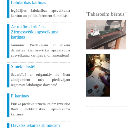
Labdarības kartiņas
Iegādājies labdarības apsveikuma
"Pabarosim bērnus" 
kartiņu un palīdzi bērniem slimnīcās
Ar rokām darinātas
Ziemassvētku apsveikuma
kartiņas
Jaunums! Piedāvājam ar rokām
darinātas Ziemassvētku apsveikuma
apsveikumu kartiņas ar ornamentiem!
Smiekli ārstē!
Sadarbībā ar origami.lv no šiem
zīmējumiem mēs piedāvājam
izgatavot labdarīgas dāvanas!
E kartiņas
Eurika piedāvā uzņēmumiem izveidot
flash elektroniskās apsveikuma
kartiņas
Dāvātās iekārtas slimnīcām