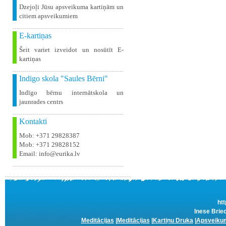
Dzejoļi Jūsu apsveikuma kartiņām un
citiem apsveikumiem
E-kartiņas
Šeit variet izveidot un nosūtīt E-
kartiņas
Indigo skola "Saules Bērni"
Indīgo bērnu internātskola un
jaunrades centrs
Kontakti
Mob: +371 29828387
Mob: +371 29828152
Email: info@eurika.lv
htt
Inese Bried
Meditācijas
|
Meditācijas
|
Kartiņu Druka
|
Apsveikum