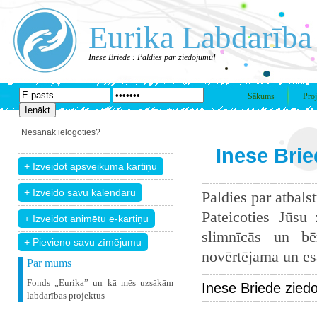
Eurika Labdarība
Inese Briede : Paldies par ziedojumu!
Sākums
Proj
Nesanāk ielogoties?
Inese Brie
Paldies par atbals
Pateicoties Jūsu
slimnīcās un bē
+ Pievieno savu zīmējumu
novērtējama un esam
Par mums
Fonds „Eurika” un kā mēs uzsākām
Inese Briede zied
labdarības projektus