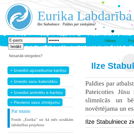
Eurika Labdarība
Ilze Stabulniece : Paldies par ziedojumu!
Sākums
Proj
Nesanāk ielogoties?
Ilze Stabu
Paldies par atbals
Pateicoties Jūsu
slimnīcās un bē
+ Pievieno savu zīmējumu
novērtējama un esam
Par mums
Fonds „Eurika” un kā mēs uzsākām
Ilze Stabulniece z
labdarības projektus