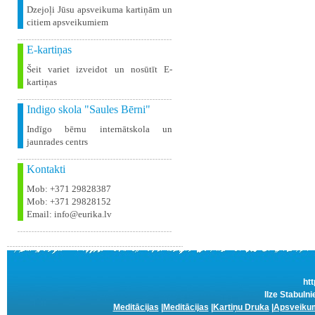
Dzejoļi Jūsu apsveikuma kartiņām un
citiem apsveikumiem
E-kartiņas
Šeit variet izveidot un nosūtīt E-
kartiņas
Indigo skola "Saules Bērni"
Indīgo bērnu internātskola un
jaunrades centrs
Kontakti
Mob: +371 29828387
Mob: +371 29828152
Email: info@eurika.lv
htt
Ilze Stabuln
Meditācijas
|
Meditācijas
|
Kartiņu Druka
|
Apsveikum