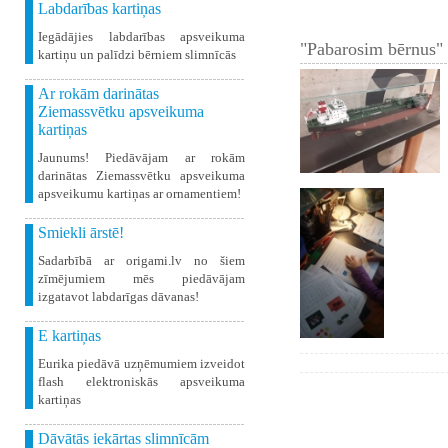
Labdarības kartiņas
Iegādājies labdarības apsveikuma
"Pabarosim bērnus" 
kartiņu un palīdzi bērniem slimnīcās
Ar rokām darinātas
Ziemassvētku apsveikuma
kartiņas
Jaunums! Piedāvājam ar rokām
darinātas Ziemassvētku apsveikuma
apsveikumu kartiņas ar ornamentiem!
Smiekli ārstē!
Sadarbībā ar origami.lv no šiem
zīmējumiem mēs piedāvājam
izgatavot labdarīgas dāvanas!
E kartiņas
Eurika piedāvā uzņēmumiem izveidot
flash elektroniskās apsveikuma
kartiņas
Dāvātās iekārtas slimnīcām