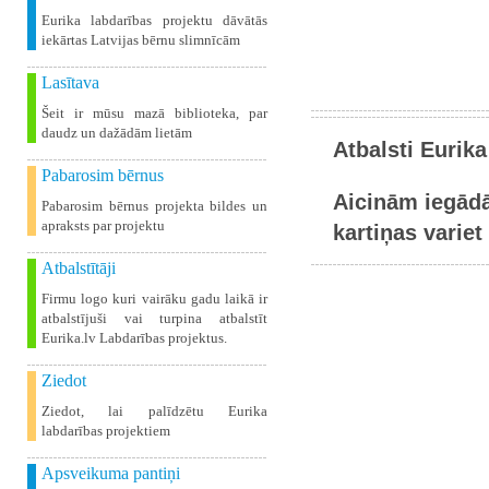
Eurika labdarības projektu dāvātās
iekārtas Latvijas bērnu slimnīcām
Lasītava
Šeit ir mūsu mazā biblioteka, par
daudz un dažādām lietām
Atbalsti Eurika
Pabarosim bērnus
Aicinām iegādā
Pabarosim bērnus projekta bildes un
apraksts par projektu
kartiņas variet 
Atbalstītāji
Firmu logo kuri vairāku gadu laikā ir
atbalstījuši vai turpina atbalstīt
Eurika.lv Labdarības projektus.
Ziedot
Ziedot, lai palīdzētu Eurika
labdarības projektiem
Apsveikuma pantiņi