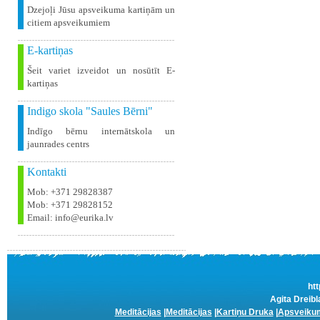
Dzejoļi Jūsu apsveikuma kartiņām un
citiem apsveikumiem
E-kartiņas
Šeit variet izveidot un nosūtīt E-
kartiņas
Indigo skola "Saules Bērni"
Indīgo bērnu internātskola un
jaunrades centrs
Kontakti
Mob: +371 29828387
Mob: +371 29828152
Email: info@eurika.lv
htt
Agita Dreibl
Meditācijas
|
Meditācijas
|
Kartiņu Druka
|
Apsveikum