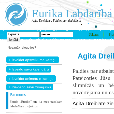
Eurika Labdarība
Agita Dreiblate : Paldies par ziedojumu!
Sākums
Proj
Nesanāk ielogoties?
Agita Drei
Paldies par atbals
Pateicoties Jūsu
slimnīcās un bē
+ Pievieno savu zīmējumu
novērtējama un esam
Par mums
Fonds „Eurika” un kā mēs uzsākām
Agita Dreiblate zi
labdarības projektus