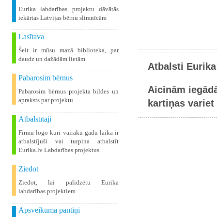
Eurika labdarības projektu dāvātās
iekārtas Latvijas bērnu slimnīcām
Lasītava
Šeit ir mūsu mazā biblioteka, par
daudz un dažādām lietām
Atbalsti Eurika
Pabarosim bērnus
Aicinām iegādā
Pabarosim bērnus projekta bildes un
apraksts par projektu
kartiņas variet 
Atbalstītāji
Firmu logo kuri vairāku gadu laikā ir
atbalstījuši vai turpina atbalstīt
Eurika.lv Labdarības projektus.
Ziedot
Ziedot, lai palīdzētu Eurika
labdarības projektiem
Apsveikuma pantiņi