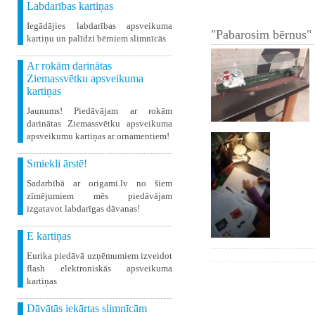
Labdarības kartiņas
Iegādājies labdarības apsveikuma
"Pabarosim bērnus" 
kartiņu un palīdzi bērniem slimnīcās
Ar rokām darinātas
Ziemassvētku apsveikuma
kartiņas
Jaunums! Piedāvājam ar rokām
darinātas Ziemassvētku apsveikuma
apsveikumu kartiņas ar ornamentiem!
Smiekli ārstē!
Sadarbībā ar origami.lv no šiem
zīmējumiem mēs piedāvājam
izgatavot labdarīgas dāvanas!
E kartiņas
Eurika piedāvā uzņēmumiem izveidot
flash elektroniskās apsveikuma
kartiņas
Dāvātās iekārtas slimnīcām