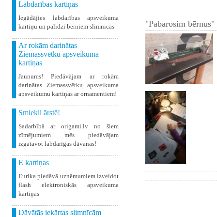
Labdarības kartiņas
Iegādājies labdarības apsveikuma
"Pabarosim bērnus" 
kartiņu un palīdzi bērniem slimnīcās
Ar rokām darinātas
Ziemassvētku apsveikuma
kartiņas
Jaunums! Piedāvājam ar rokām
darinātas Ziemassvētku apsveikuma
apsveikumu kartiņas ar ornamentiem!
Smiekli ārstē!
Sadarbībā ar origami.lv no šiem
zīmējumiem mēs piedāvājam
izgatavot labdarīgas dāvanas!
E kartiņas
Eurika piedāvā uzņēmumiem izveidot
flash elektroniskās apsveikuma
kartiņas
Dāvātās iekārtas slimnīcām