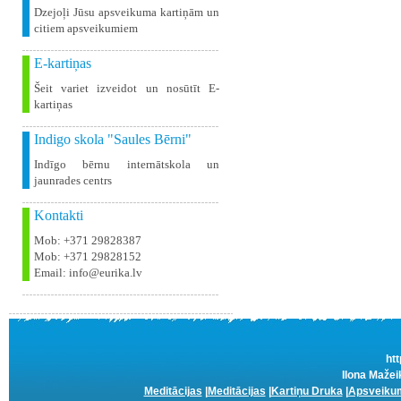
Dzejoļi Jūsu apsveikuma kartiņām un
citiem apsveikumiem
E-kartiņas
Šeit variet izveidot un nosūtīt E-
kartiņas
Indigo skola "Saules Bērni"
Indīgo bērnu internātskola un
jaunrades centrs
Kontakti
Mob: +371 29828387
Mob: +371 29828152
Email: info@eurika.lv
htt
Ilona Mažei
Meditācijas
|
Meditācijas
|
Kartiņu Druka
|
Apsveikum