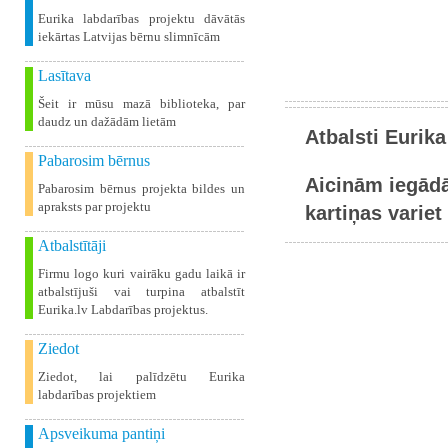
Eurika labdarības projektu dāvātās
iekārtas Latvijas bērnu slimnīcām
Lasītava
Šeit ir mūsu mazā biblioteka, par
daudz un dažādām lietām
Atbalsti Eurika
Pabarosim bērnus
Aicinām iegādā
Pabarosim bērnus projekta bildes un
apraksts par projektu
kartiņas variet 
Atbalstītāji
Firmu logo kuri vairāku gadu laikā ir
atbalstījuši vai turpina atbalstīt
Eurika.lv Labdarības projektus.
Ziedot
Ziedot, lai palīdzētu Eurika
labdarības projektiem
Apsveikuma pantiņi