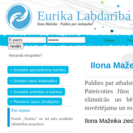
Eurika Labdarība
Ilona Mažeika : Paldies par ziedojumu!
Sākums
Proj
Nesanāk ielogoties?
Ilona Maže
Paldies par atbals
Pateicoties Jūsu
slimnīcās un bē
+ Pievieno savu zīmējumu
novērtējama un esam
Par mums
Fonds „Eurika” un kā mēs uzsākām
Ilona Mažeika zie
labdarības projektus