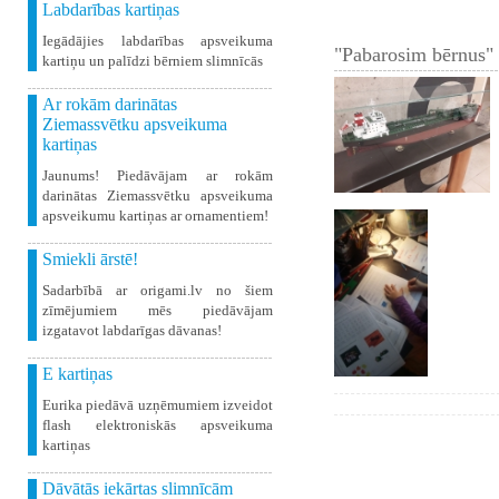
Labdarības kartiņas
Iegādājies labdarības apsveikuma
"Pabarosim bērnus" 
kartiņu un palīdzi bērniem slimnīcās
Ar rokām darinātas
Ziemassvētku apsveikuma
kartiņas
Jaunums! Piedāvājam ar rokām
darinātas Ziemassvētku apsveikuma
apsveikumu kartiņas ar ornamentiem!
Smiekli ārstē!
Sadarbībā ar origami.lv no šiem
zīmējumiem mēs piedāvājam
izgatavot labdarīgas dāvanas!
E kartiņas
Eurika piedāvā uzņēmumiem izveidot
flash elektroniskās apsveikuma
kartiņas
Dāvātās iekārtas slimnīcām