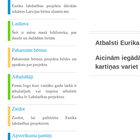
Eurika labdarības projektu dāvātās
iekārtas Latvijas bērnu slimnīcām
Lasītava
Šeit ir mūsu mazā biblioteka, par
daudz un dažādām lietām
Atbalsti Eurika
Pabarosim bērnus
Aicinām iegādā
Pabarosim bērnus projekta bildes un
apraksts par projektu
kartiņas variet 
Atbalstītāji
Firmu logo kuri vairāku gadu laikā ir
atbalstījuši vai turpina atbalstīt
Eurika.lv Labdarības projektus.
Ziedot
Ziedot, lai palīdzētu Eurika
labdarības projektiem
Apsveikuma pantiņi