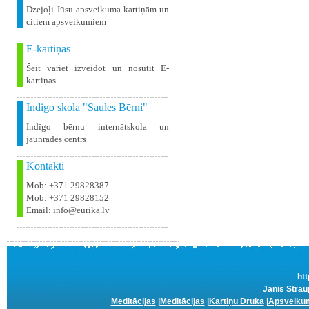
Dzejoļi Jūsu apsveikuma kartiņām un
citiem apsveikumiem
E-kartiņas
Šeit variet izveidot un nosūtīt E-
kartiņas
Indigo skola "Saules Bērni"
Indīgo bērnu internātskola un
jaunrades centrs
Kontakti
Mob: +371 29828387
Mob: +371 29828152
Email: info@eurika.lv
htt
Jānis Strau
Meditācijas
|
Meditācijas
|
Kartiņu Druka
|
Apsveikum