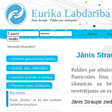
Eurika Labdarība
Jānis Straupe : Paldies par ziedojumu!
Sākums
Proj
Nesanāk ielogoties?
Jānis Stra
Paldies par atbals
Pateicoties Jūsu
slimnīcās un bē
+ Pievieno savu zīmējumu
novērtējama un esam
Par mums
Fonds „Eurika” un kā mēs uzsākām
Jānis Straupe zie
labdarības projektus