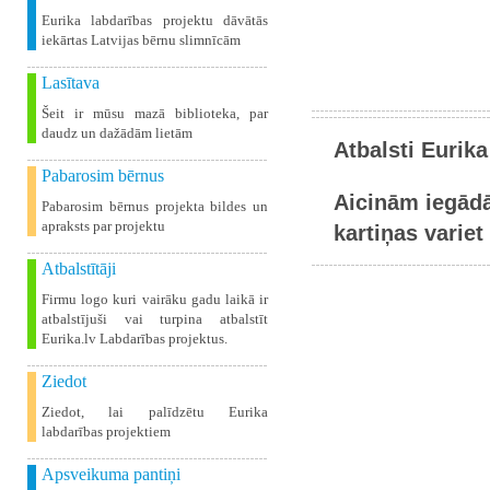
Eurika labdarības projektu dāvātās
iekārtas Latvijas bērnu slimnīcām
Lasītava
Šeit ir mūsu mazā biblioteka, par
daudz un dažādām lietām
Atbalsti Eurika
Pabarosim bērnus
Aicinām iegādā
Pabarosim bērnus projekta bildes un
apraksts par projektu
kartiņas variet 
Atbalstītāji
Firmu logo kuri vairāku gadu laikā ir
atbalstījuši vai turpina atbalstīt
Eurika.lv Labdarības projektus.
Ziedot
Ziedot, lai palīdzētu Eurika
labdarības projektiem
Apsveikuma pantiņi