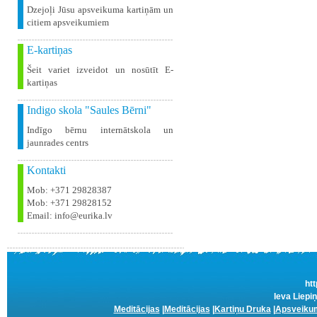
Dzejoļi Jūsu apsveikuma kartiņām un
citiem apsveikumiem
E-kartiņas
Šeit variet izveidot un nosūtīt E-
kartiņas
Indigo skola "Saules Bērni"
Indīgo bērnu internātskola un
jaunrades centrs
Kontakti
Mob: +371 29828387
Mob: +371 29828152
Email: info@eurika.lv
htt
Ieva Liepi
Meditācijas
|
Meditācijas
|
Kartiņu Druka
|
Apsveikum