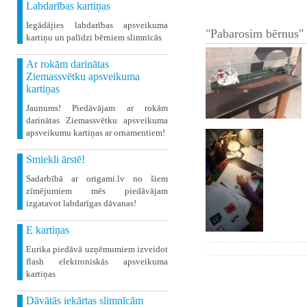
Labdarības kartiņas
Iegādājies labdarības apsveikuma
"Pabarosim bērnus" 
kartiņu un palīdzi bērniem slimnīcās
Ar rokām darinātas
Ziemassvētku apsveikuma
kartiņas
Jaunums! Piedāvājam ar rokām
darinātas Ziemassvētku apsveikuma
apsveikumu kartiņas ar ornamentiem!
Smiekli ārstē!
Sadarbībā ar origami.lv no šiem
zīmējumiem mēs piedāvājam
izgatavot labdarīgas dāvanas!
E kartiņas
Eurika piedāvā uzņēmumiem izveidot
flash elektroniskās apsveikuma
kartiņas
Dāvātās iekārtas slimnīcām