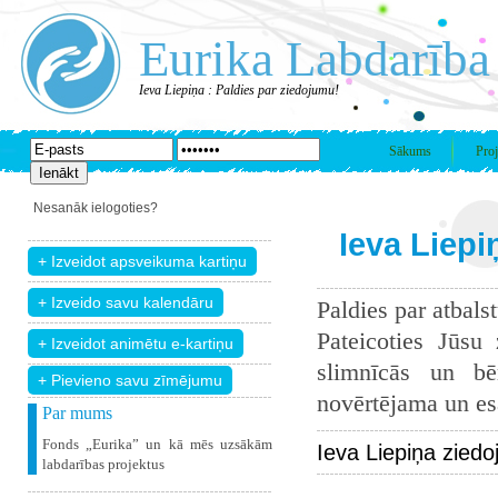
Eurika Labdarība
Ieva Liepiņa : Paldies par ziedojumu!
Sākums
Proj
Nesanāk ielogoties?
Ieva Liepi
Paldies par atbals
Pateicoties Jūsu
slimnīcās un bē
+ Pievieno savu zīmējumu
novērtējama un esam
Par mums
Fonds „Eurika” un kā mēs uzsākām
Ieva Liepiņa zied
labdarības projektus