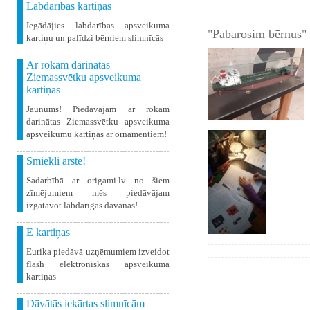
Labdarības kartiņas
Iegādājies labdarības apsveikuma
"Pabarosim bērnus" 
kartiņu un palīdzi bērniem slimnīcās
Ar rokām darinātas
Ziemassvētku apsveikuma
kartiņas
Jaunums! Piedāvājam ar rokām
darinātas Ziemassvētku apsveikuma
apsveikumu kartiņas ar ornamentiem!
Smiekli ārstē!
Sadarbībā ar origami.lv no šiem
zīmējumiem mēs piedāvājam
izgatavot labdarīgas dāvanas!
E kartiņas
Eurika piedāvā uzņēmumiem izveidot
flash elektroniskās apsveikuma
kartiņas
Dāvātās iekārtas slimnīcām