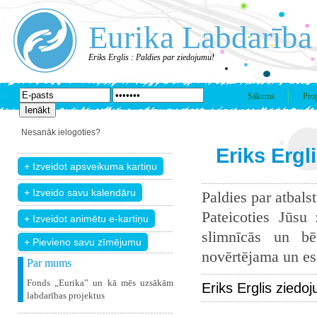
Eurika Labdarība
Eriks Erglis : Paldies par ziedojumu!
Sākums
Proj
Nesanāk ielogoties?
Eriks Ergl
Paldies par atbals
Pateicoties Jūsu
slimnīcās un bē
+ Pievieno savu zīmējumu
novērtējama un esam
Par mums
Fonds „Eurika” un kā mēs uzsākām
Eriks Erglis ziedo
labdarības projektus