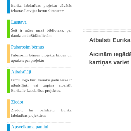
Eurika labdarības projektu dāvātās
iekārtas Latvijas bērnu slimnīcām
Lasītava
Šeit ir mūsu mazā biblioteka, par
daudz un dažādām lietām
Atbalsti Eurika
Pabarosim bērnus
Aicinām iegādā
Pabarosim bērnus projekta bildes un
apraksts par projektu
kartiņas variet 
Atbalstītāji
Firmu logo kuri vairāku gadu laikā ir
atbalstījuši vai turpina atbalstīt
Eurika.lv Labdarības projektus.
Ziedot
Ziedot, lai palīdzētu Eurika
labdarības projektiem
Apsveikuma pantiņi