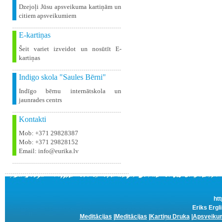
Dzejoļi Jūsu apsveikuma kartiņām un
citiem apsveikumiem
E-kartiņas
Šeit variet izveidot un nosūtīt E-
kartiņas
Indigo skola "Saules Bērni"
Indīgo bērnu internātskola un
jaunrades centrs
Kontakti
Mob: +371 29828387
Mob: +371 29828152
Email: info@eurika.lv
htt
Eriks Ergl
Meditācijas
|
Meditācijas
|
Kartiņu Druka
|
Apsveikum