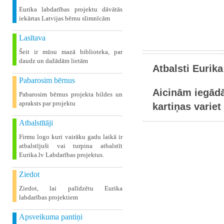
Eurika labdarības projektu dāvātās
iekārtas Latvijas bērnu slimnīcām
Lasītava
Šeit ir mūsu mazā biblioteka, par
daudz un dažādām lietām
Atbalsti Eurika
Pabarosim bērnus
Aicinām iegādā
Pabarosim bērnus projekta bildes un
apraksts par projektu
kartiņas variet 
Atbalstītāji
Firmu logo kuri vairāku gadu laikā ir
atbalstījuši vai turpina atbalstīt
Eurika.lv Labdarības projektus.
Ziedot
Ziedot, lai palīdzētu Eurika
labdarības projektiem
Apsveikuma pantiņi