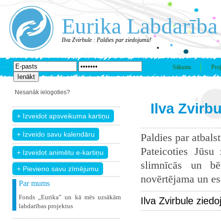
Eurika Labdarība
Ilva Zvirbule : Paldies par ziedojumu!
Sākums
Proj
Nesanāk ielogoties?
Ilva Zvirb
Paldies par atbals
Pateicoties Jūsu
slimnīcās un bē
+ Pievieno savu zīmējumu
novērtējama un esam
Par mums
Fonds „Eurika” un kā mēs uzsākām
Ilva Zvirbule zied
labdarības projektus