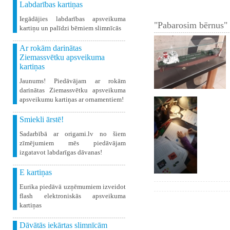
Labdarības kartiņas
Iegādājies labdarības apsveikuma
"Pabarosim bērnus" 
kartiņu un palīdzi bērniem slimnīcās
Ar rokām darinātas
Ziemassvētku apsveikuma
kartiņas
Jaunums! Piedāvājam ar rokām
darinātas Ziemassvētku apsveikuma
apsveikumu kartiņas ar ornamentiem!
Smiekli ārstē!
Sadarbībā ar origami.lv no šiem
zīmējumiem mēs piedāvājam
izgatavot labdarīgas dāvanas!
E kartiņas
Eurika piedāvā uzņēmumiem izveidot
flash elektroniskās apsveikuma
kartiņas
Dāvātās iekārtas slimnīcām