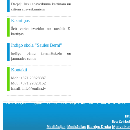
Dzejoļi Jūsu apsveikuma kartiņām un
citiem apsveikumiem
E-kartiņas
Šeit variet izveidot un nosūtīt E-
kartiņas
Indigo skola "Saules Bērni"
Indīgo bērnu internātskola un
jaunrades centrs
Kontakti
Mob: +371 29828387
Mob: +371 29828152
Email: info@eurika.lv
htt
Ilva Zvirbu
Meditācijas
|
Meditācijas
|
Kartiņu Druka
|
Apsveikum