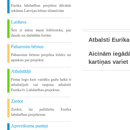
Eurika labdarības projektu dāvātās
iekārtas Latvijas bērnu slimnīcām
Lasītava
Šeit ir mūsu mazā biblioteka, par
daudz un dažādām lietām
Atbalsti Eurika
Pabarosim bērnus
Aicinām iegādā
Pabarosim bērnus projekta bildes un
apraksts par projektu
kartiņas variet 
Atbalstītāji
Firmu logo kuri vairāku gadu laikā ir
atbalstījuši vai turpina atbalstīt
Eurika.lv Labdarības projektus.
Ziedot
Ziedot, lai palīdzētu Eurika
labdarības projektiem
Apsveikuma pantiņi