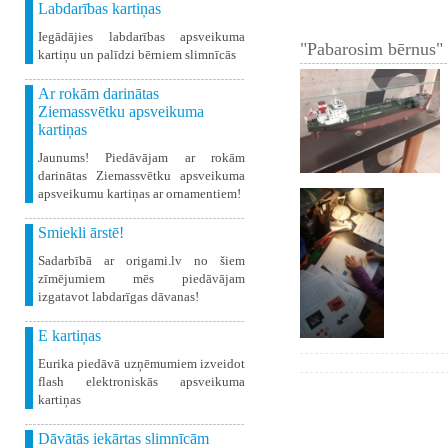
Labdarības kartiņas
Iegādājies labdarības apsveikuma
"Pabarosim bērnus" 
kartiņu un palīdzi bērniem slimnīcās
Ar rokām darinātas
Ziemassvētku apsveikuma
kartiņas
Jaunums! Piedāvājam ar rokām
darinātas Ziemassvētku apsveikuma
apsveikumu kartiņas ar ornamentiem!
Smiekli ārstē!
Sadarbībā ar origami.lv no šiem
zīmējumiem mēs piedāvājam
izgatavot labdarīgas dāvanas!
E kartiņas
Eurika piedāvā uzņēmumiem izveidot
flash elektroniskās apsveikuma
kartiņas
Dāvātās iekārtas slimnīcām