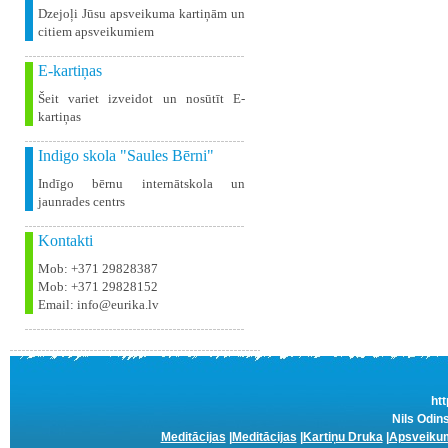
Dzejoļi Jūsu apsveikuma kartiņām un
citiem apsveikumiem
E-kartiņas
Šeit variet izveidot un nosūtīt E-
kartiņas
Indigo skola "Saules Bērni"
Indīgo bērnu internātskola un
jaunrades centrs
Kontakti
Mob: +371 29828387
Mob: +371 29828152
Email: info@eurika.lv
htt
Nils Odins
Meditācijas
|
Meditācijas
|
Kartiņu Druka
|
Apsveikum