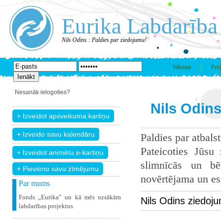
Eurika Labdarība
Nils Odins : Paldies par ziedojumu!
Sākums
Proj
Nesanāk ielogoties?
Nils Odins
Paldies par atbals
Pateicoties Jūsu
slimnīcās un bē
+ Pievieno savu zīmējumu
novērtējama un esam
Par mums
Fonds „Eurika” un kā mēs uzsākām
Nils Odins ziedoj
labdarības projektus