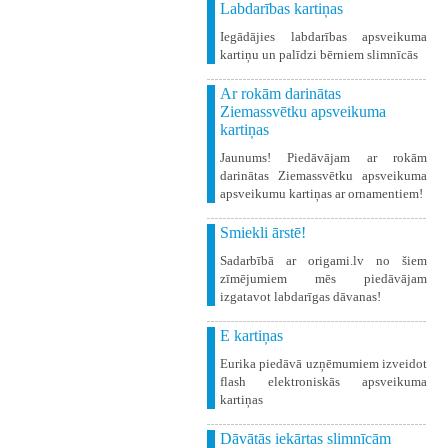
Labdarības kartiņas
Iegādājies labdarības apsveikuma
kartiņu un palīdzi bērniem slimnīcās
Ar rokām darinātas
Ziemassvētku apsveikuma
kartiņas
Jaunums! Piedāvājam ar rokām
darinātas Ziemassvētku apsveikuma
apsveikumu kartiņas ar ornamentiem!
Smiekli ārstē!
Sadarbībā ar origami.lv no šiem
zīmējumiem mēs piedāvājam
izgatavot labdarīgas dāvanas!
E kartiņas
Eurika piedāvā uzņēmumiem izveidot
flash elektroniskās apsveikuma
kartiņas
Dāvātās iekārtas slimnīcām