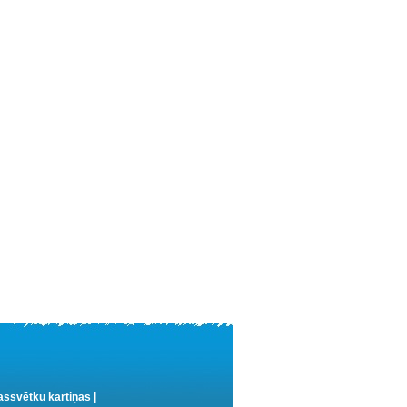
ssvētku kartiņas
|