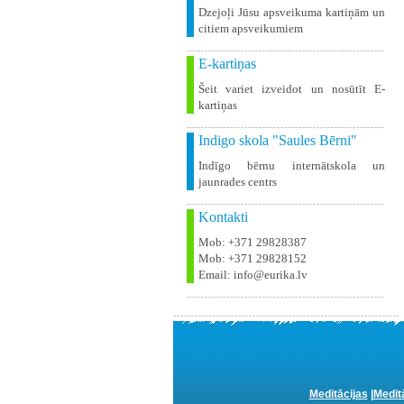
Dzejoļi Jūsu apsveikuma kartiņām un
citiem apsveikumiem
E-kartiņas
Šeit variet izveidot un nosūtīt E-
kartiņas
Indigo skola "Saules Bērni"
Indīgo bērnu internātskola un
jaunrades centrs
Kontakti
Mob: +371 29828387
Mob: +371 29828152
Email: info@eurika.lv
Meditācijas
|
Medit