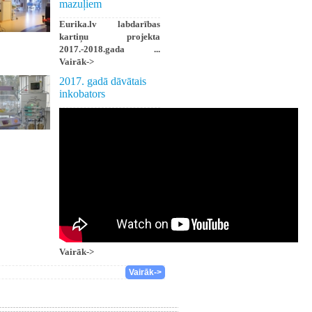
mazuļiem
Eurika.lv labdarības
kartiņu projekta
2017.-2018.gada ...
Vairāk->
2017. gadā dāvātais
inkobators
Vairāk->
Vairāk->