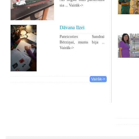
sia ...
Vairāk->
Dāvana Ilzei
Pateicoties Sandrai
Bērziņai, mums bija ...
Vairāk->
Vairāk->