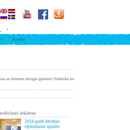
s
Kontakti
īcās un bērniem trūcīgās ģimenēs! Palīdzība ko
edicīnas iekārtas
2018.gadā dāvātais
elpināšanas aparāts