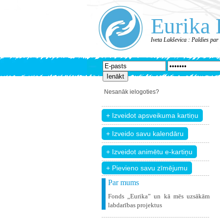
Eurika 
Iveta Lakševica : Paldies par
Nesanāk ielogoties?
+ Pievieno savu zīmējumu
Par mums
Fonds „Eurika” un kā mēs uzsākām
labdarības projektus