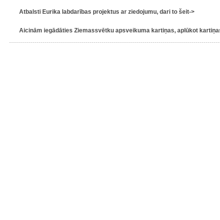
Atbalsti Eurika labdarības projektus ar ziedojumu, dari to šeit->
Aicinām iegādāties Ziemassvētku apsveikuma kartiņas, aplūkot kartiņas 