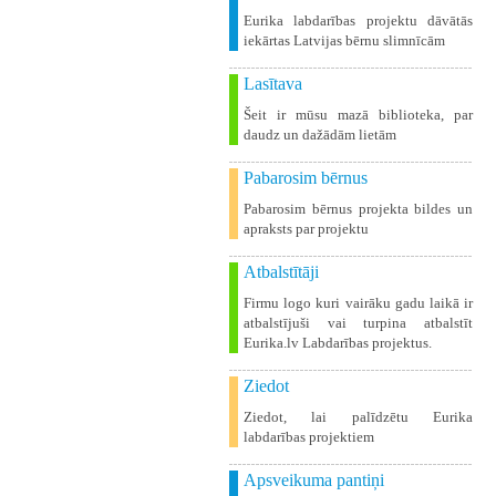
Eurika labdarības projektu dāvātās
iekārtas Latvijas bērnu slimnīcām
Lasītava
Šeit ir mūsu mazā biblioteka, par
daudz un dažādām lietām
Pabarosim bērnus
Pabarosim bērnus projekta bildes un
apraksts par projektu
Atbalstītāji
Firmu logo kuri vairāku gadu laikā ir
atbalstījuši vai turpina atbalstīt
Eurika.lv Labdarības projektus.
Ziedot
Ziedot, lai palīdzētu Eurika
labdarības projektiem
Apsveikuma pantiņi