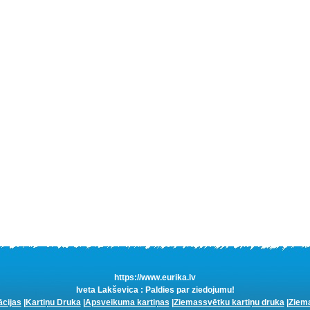
https://www.eurika.lv
Iveta Lakševica : Paldies par ziedojumu!
ācijas
|
Kartiņu Druka
|
Apsveikuma kartiņas
|
Ziemassvētku kartiņu druka
|
Ziema