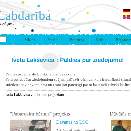
Labdarība
 ziedojumu!
Sākums
Projekti
Par mums
Ziedot
Reģistrētie
Iveta Lakševica : Paldies par ziedojumu!
Paldies par atbalstu Eurika labdarības akcijā!
Pateicoties Jūsu ziedojumiem spējam palīdzēt bērniem kuri ir nonākuši slimn
sniedziet nav novērtējama un esam ļoti pateicīgi par to ka ir tādi cilvēki kā Jūs!
Iveta Lakševica ziedojums projektam :
"Pabarosim bērnus" projekts
Dāvātās m
Dāvanas no LSC
Arī šogad mūs pārsteidza