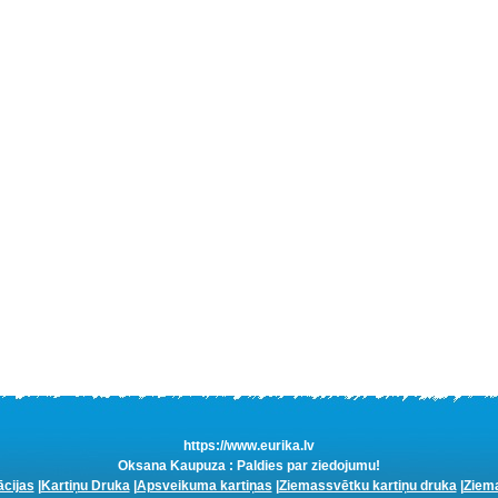
https://www.eurika.lv
Oksana Kaupuza : Paldies par ziedojumu!
ācijas
|
Kartiņu Druka
|
Apsveikuma kartiņas
|
Ziemassvētku kartiņu druka
|
Ziema