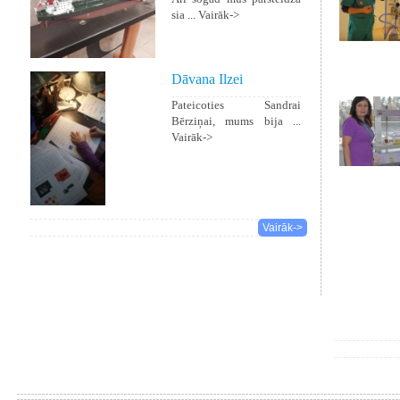
sia ...
Vairāk->
Dāvana Ilzei
Pateicoties Sandrai
Bērziņai, mums bija ...
Vairāk->
Vairāk->