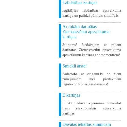
Labdarības kartiņas
Iegādājies labdarības apsveikuma
kartiņu un palīdzi bērniem slimnīcās
Ar rokām darinātas
Ziemassvētku apsveikuma
kartiņas
Jaunums! Piedāvājam ar rokām
darinātas Ziemassvētku apsveikuma
apsveikumu kartiņas ar ornamentiem!
Smiekli ārstē!
Sadarbībā ar origami.lv no šiem
zīmējumiem mēs piedāvājam
izgatavot labdarīgas dāvanas!
E kartiņas
Eurika piedāvā uzņēmumiem izveidot
flash elektroniskās apsveikuma
kartiņas
Dāvātās iekārtas slimnīcām