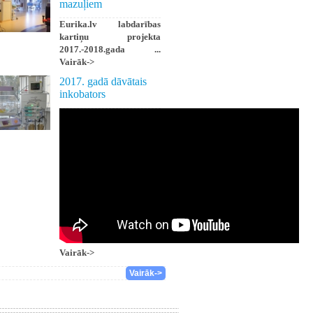
mazuļiem
Eurika.lv labdarības
kartiņu projekta
2017.-2018.gada ...
Vairāk->
2017. gadā dāvātais
inkobators
Vairāk->
Vairāk->