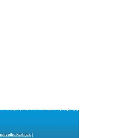
ssvētku kartiņas
|