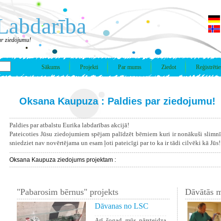
Labdarība
ar ziedojumu!
Sākums
Projekti
Par mums
Ziedot
Reģistrētie
Oksana Kaupuza : Paldies par ziedojumu!
Paldies par atbalstu Eurika labdarības akcijā!
Pateicoties Jūsu ziedojumiem spējam palīdzēt bērniem kuri ir nonākuši slimn
sniedziet nav novērtējama un esam ļoti pateicīgi par to ka ir tādi cilvēki kā Jūs!
Oksana Kaupuza ziedojums projektam :
"Pabarosim bērnus" projekts
Dāvātās m
Dāvanas no LSC
Arī šogad mūs pārsteidza