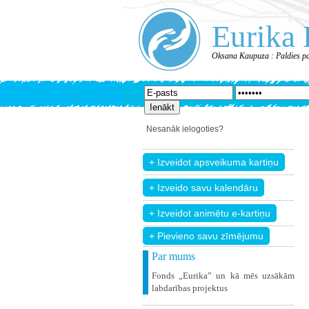
Eurika 
Oksana Kaupuza : Paldies p
Nesanāk ielogoties?
+ Pievieno savu zīmējumu
Par mums
Fonds „Eurika” un kā mēs uzsākām
labdarības projektus