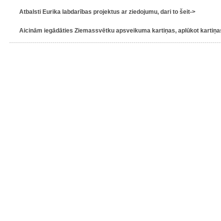
Atbalsti Eurika labdarības projektus ar ziedojumu, dari to šeit->
Aicinām iegādāties Ziemassvētku apsveikuma kartiņas, aplūkot kartiņas 