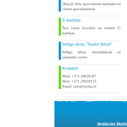
Dzejoļi Jūsu apsveikuma kartiņām un
citiem apsveikumiem
E-kartiņas
Šeit variet izveidot un nosūtīt E-
kartiņas
Indigo skola "Saules Bērni"
Indīgo bērnu internātskola un
jaunrades centrs
Kontakti
Mob: +371 29828387
Mob: +371 29828152
Email: info@eurika.lv
Meditācijas
|
Medit