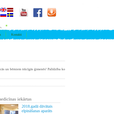
s
Kontakti
īcās un bērniem trūcīgās ģimenēs! Palīdzība ko
edicīnas iekārtas
2018.gadā dāvātais
elpināšanas aparāts