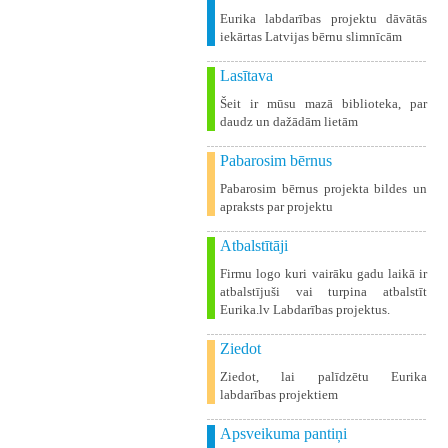
Eurika labdarības projektu dāvātās
iekārtas Latvijas bērnu slimnīcām
Lasītava
Šeit ir mūsu mazā biblioteka, par
daudz un dažādām lietām
Pabarosim bērnus
Pabarosim bērnus projekta bildes un
apraksts par projektu
Atbalstītāji
Firmu logo kuri vairāku gadu laikā ir
atbalstījuši vai turpina atbalstīt
Eurika.lv Labdarības projektus.
Ziedot
Ziedot, lai palīdzētu Eurika
labdarības projektiem
Apsveikuma pantiņi