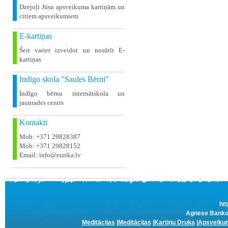
Dzejoļi Jūsu apsveikuma kartiņām un
citiem apsveikumiem
E-kartiņas
Šeit variet izveidot un nosūtīt E-
kartiņas
Indigo skola "Saules Bērni"
Indīgo bērnu internātskola un
jaunrades centrs
Kontakti
Mob: +371 29828387
Mob: +371 29828152
Email: info@eurika.lv
htt
Agnese Bankov
Meditācijas
|
Meditācijas
|
Kartiņu Druka
|
Apsveikum