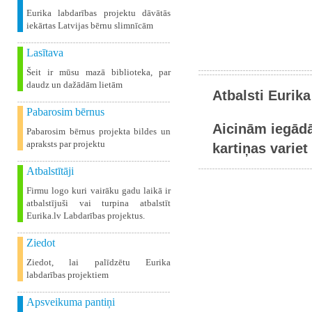
Eurika labdarības projektu dāvātās
iekārtas Latvijas bērnu slimnīcām
Lasītava
Šeit ir mūsu mazā biblioteka, par
daudz un dažādām lietām
Atbalsti Eurika
Pabarosim bērnus
Aicinām iegādā
Pabarosim bērnus projekta bildes un
apraksts par projektu
kartiņas variet 
Atbalstītāji
Firmu logo kuri vairāku gadu laikā ir
atbalstījuši vai turpina atbalstīt
Eurika.lv Labdarības projektus.
Ziedot
Ziedot, lai palīdzētu Eurika
labdarības projektiem
Apsveikuma pantiņi