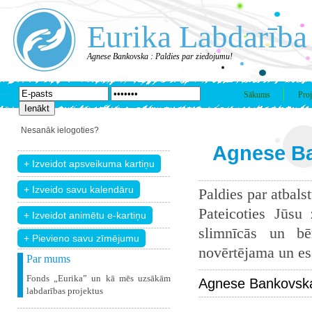
Eurika Labdarība
Agnese Bankovska : Paldies par ziedojumu!
Sākums
Proj
Nesanāk ielogoties?
Agnese Ba
Paldies par atbals
Pateicoties Jūsu
slimnīcās un bē
+ Pievieno savu zīmējumu
novērtējama un esam
Par mums
Fonds „Eurika” un kā mēs uzsākām
Agnese Bankovska
labdarības projektus