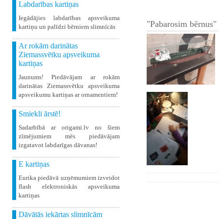
Labdarības kartiņas
Iegādājies labdarības apsveikuma
"Pabarosim bērnus" 
kartiņu un palīdzi bērniem slimnīcās
Ar rokām darinātas
Ziemassvētku apsveikuma
kartiņas
Jaunums! Piedāvājam ar rokām
darinātas Ziemassvētku apsveikuma
apsveikumu kartiņas ar ornamentiem!
Smiekli ārstē!
Sadarbībā ar origami.lv no šiem
zīmējumiem mēs piedāvājam
izgatavot labdarīgas dāvanas!
E kartiņas
Eurika piedāvā uzņēmumiem izveidot
flash elektroniskās apsveikuma
kartiņas
Dāvātās iekārtas slimnīcām