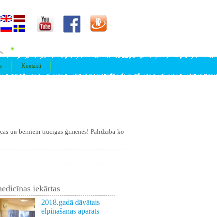
s
Kontakti
īcās un bērniem trūcīgās ģimenēs! Palīdzība ko
edicīnas iekārtas
2018.gadā dāvātais
elpināšanas aparāts