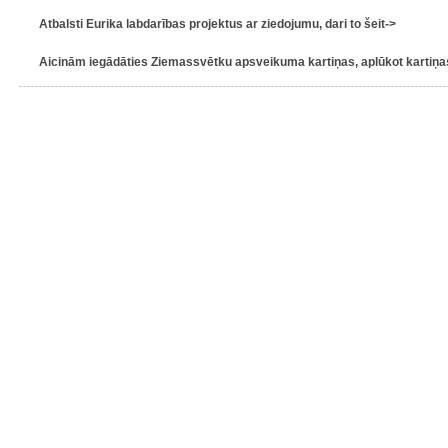
Atbalsti Eurika labdarības projektus ar ziedojumu, dari to šeit->
Aicinām iegādāties Ziemassvētku apsveikuma kartiņas, aplūkot kartiņas 