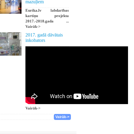
mazuļiem
Eurika.lv labdarības
kartiņu projekta
2017.-2018.gada ...
Vairāk->
2017. gadā dāvātais
inkobators
Vairāk->
Vairāk->