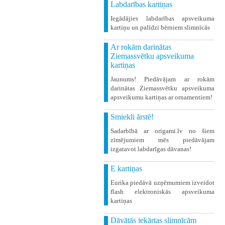
Labdarības kartiņas
Iegādājies labdarības apsveikuma
kartiņu un palīdzi bērniem slimnīcās
Ar rokām darinātas
Ziemassvētku apsveikuma
kartiņas
Jaunums! Piedāvājam ar rokām
darinātas Ziemassvētku apsveikuma
apsveikumu kartiņas ar ornamentiem!
Smiekli ārstē!
Sadarbībā ar origami.lv no šiem
zīmējumiem mēs piedāvājam
izgatavot labdarīgas dāvanas!
E kartiņas
Eurika piedāvā uzņēmumiem izveidot
flash elektroniskās apsveikuma
kartiņas
Dāvātās iekārtas slimnīcām