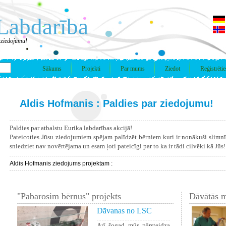
Labdarība
 ziedojumu!
Sākums
Projekti
Par mums
Ziedot
Reģistrētie
Aldis Hofmanis : Paldies par ziedojumu!
Paldies par atbalstu Eurika labdarības akcijā!
Pateicoties Jūsu ziedojumiem spējam palīdzēt bērniem kuri ir nonākuši slimn
sniedziet nav novērtējama un esam ļoti pateicīgi par to ka ir tādi cilvēki kā Jūs!
Aldis Hofmanis ziedojums projektam :
"Pabarosim bērnus" projekts
Dāvātās m
Dāvanas no LSC
Arī šogad mūs pārsteidza