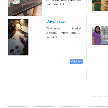
sia ...
Vairāk->
Dāvana Ilzei
Pateicoties Sandrai
Bērziņai, mums bija ...
Vairāk->
Vairāk->