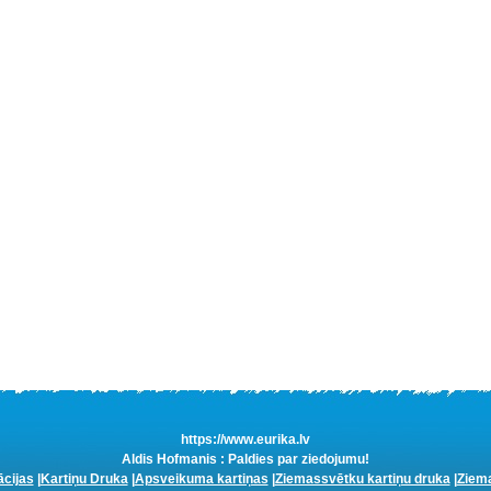
https://www.eurika.lv
Aldis Hofmanis : Paldies par ziedojumu!
ācijas
|
Kartiņu Druka
|
Apsveikuma kartiņas
|
Ziemassvētku kartiņu druka
|
Ziema