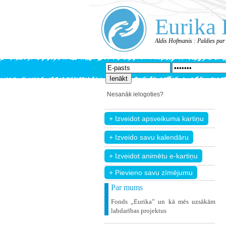
Eurika 
Aldis Hofmanis : Paldies par
Nesanāk ielogoties?
+ Pievieno savu zīmējumu
Par mums
Fonds „Eurika” un kā mēs uzsākām
labdarības projektus