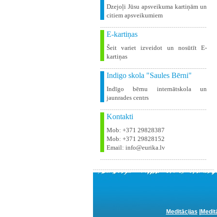
Dzejoļi Jūsu apsveikuma kartiņām un
citiem apsveikumiem
E-kartiņas
Šeit variet izveidot un nosūtīt E-
kartiņas
Indigo skola "Saules Bērni"
Indīgo bērnu internātskola un
jaunrades centrs
Kontakti
Mob: +371 29828387
Mob: +371 29828152
Email: info@eurika.lv
Meditācijas
|
Medit