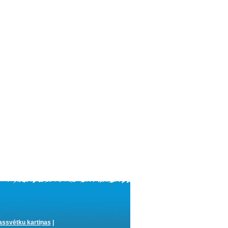
ssvētku kartiņas
|