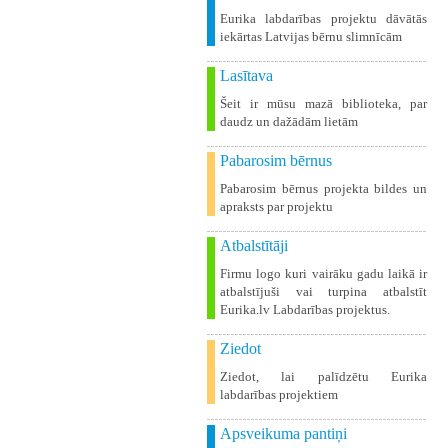
Eurika labdarības projektu dāvātās
iekārtas Latvijas bērnu slimnīcām
Lasītava
Šeit ir mūsu mazā biblioteka, par
daudz un dažādām lietām
Pabarosim bērnus
Pabarosim bērnus projekta bildes un
apraksts par projektu
Atbalstītāji
Firmu logo kuri vairāku gadu laikā ir
atbalstījuši vai turpina atbalstīt
Eurika.lv Labdarības projektus.
Ziedot
Ziedot, lai palīdzētu Eurika
labdarības projektiem
Apsveikuma pantiņi