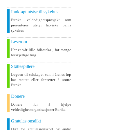
Innkjøpt utstyr til sykehus
Eurika veldedighetsprosjekt som
presenteres utstyr latviske barns
sykehus
Leserom
Her er vår lille bilioteka , for mange
forskjellige ting
Støttespillere
Logoen til selskapet som i årenes løp
har støttet eller fortsetter å støtte
Eurika .
Donere
Donere for å hjelpe
veldedighetsorganisasjoner Eurika
Gratulasjonsdikt
Dikt for gratulasjonskort og andre