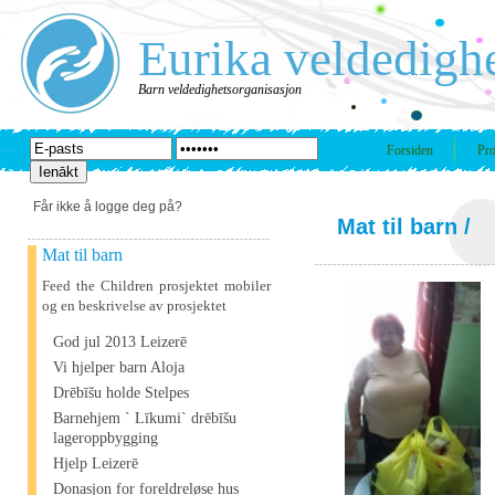
Eurika veldedigh
Barn veldedighetsorganisasjon
Forsiden
Pro
Får ikke å logge deg på?
Mat til barn
/
Mat til barn
Feed the Children prosjektet mobiler
og en beskrivelse av prosjektet
God jul 2013 Leizerē
Vi hjelper barn Aloja
Drēbīšu holde Stelpes
Barnehjem ` Līkumi` drēbīšu
lageroppbygging
Hjelp Leizerē
Donasjon for foreldreløse hus