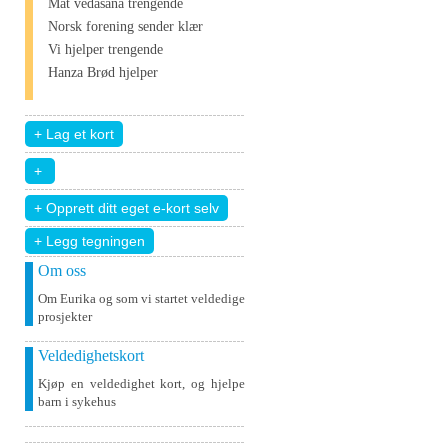
Mat vedāšana trengende
Norsk forening sender klær
Vi hjelper trengende
Hanza Brød hjelper
+ Legg tegningen
Om oss
Om Eurika og som vi startet veldedige
prosjekter
Veldedighetskort
Kjøp en veldedighet kort, og hjelpe
barn i sykehus