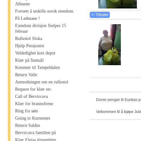
Albuene
Fortsett å utskille norsk eiendom.
<- Tilbake
På Ledmane !
Eiendom divisjon Stelpes 15
februar
Rullestol Sloka
Hjelp Pensjonist
Veldedighet kort depot
Klær på Suntaži
Kommer til Tempeldalen
Return Valle
Anmodningen om en rullestol
Request for klær etc.
Call of Bervircava
Doner penger til Eurikas 
Klær for brannofrene
Ring fra søte
Velkommen til å kjøpe Jule
Going to Kurmenes
Return Saldus
Bervircava familien på
Klær Elejas ģimenītēm