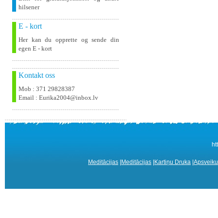
hilsener
E - kort
Her kan du opprette og sende din
egen E - kort
Kontakt oss
Mob : 371 29828387
Email : Eurika2004@inbox.lv
ht
Meditācijas
|
Meditācijas
|
Kartiņu Druka
|
Apsveiku