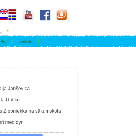
r deg
Kontakter
ija Janševica
īda Untiķe
s Ziepniekkalna sākumskola
rt med dyr