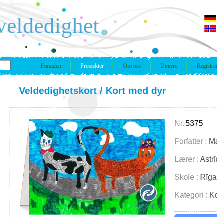
veldedighet
Forsiden
Prosjekter
Om oss
Donere
Registre
Veldedighetskort
/
Kort med dyr
Nr.
5375
Forfatter :
Ma
Lærer :
Astr
Skole :
Rīga
Kategori :
Ko