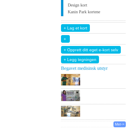
Design kort
Kanin Park kortene
+ Legg tegningen
Begavet medisinsk utstyr
Mer->