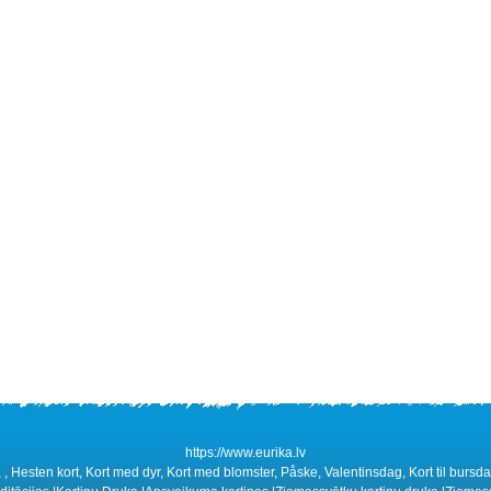
https://www.eurika.lv
 , , Hesten kort, Kort med dyr, Kort med blomster, Påske, Valentinsdag, Kort til bursdag,