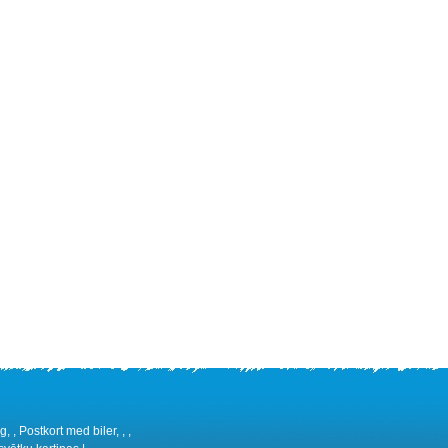
 , Postkort med biler, , ,