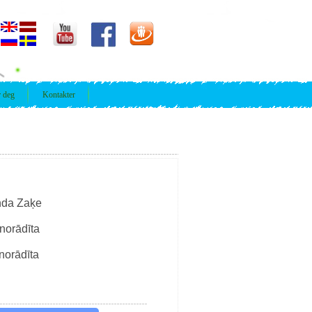
r deg
Kontakter
da Zaķe
norādīta
norādīta