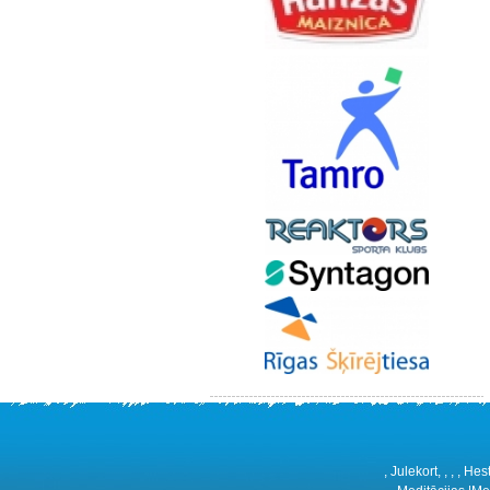
, Julekort, , , , H