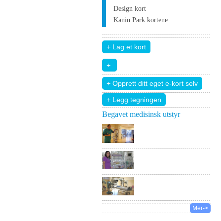
Design kort
Kanin Park kortene
+ Legg tegningen
Begavet medisinsk utstyr
Mer->