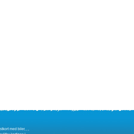
tkort med biler, , ,