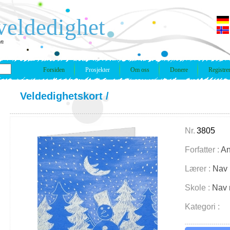
veldedighet
on
Forsiden
Prosjekter
Om oss
Donere
Registre
Veldedighetskort
/
Nr.
3805
Forfatter :
An
Lærer :
Nav 
Skole :
Nav 
Kategori :