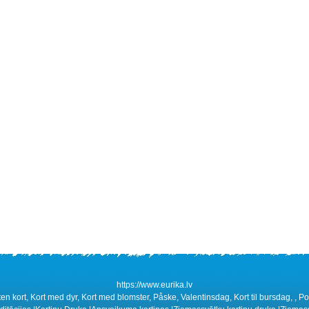
https://www.eurika.lv
esten kort, Kort med dyr, Kort med blomster, Påske, Valentinsdag, Kort til bursdag, , Pos