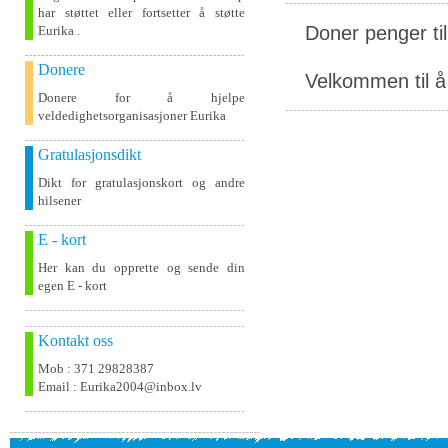
har støttet eller fortsetter å støtte
Doner penger ti
Eurika .
Donere
Velkommen til å 
Donere for å hjelpe
veldedighetsorganisasjoner Eurika
Gratulasjonsdikt
Dikt for gratulasjonskort og andre
hilsener
E - kort
Her kan du opprette og sende din
egen E - kort
Kontakt oss
Mob : 371 29828387
Email : Eurika2004@inbox.lv