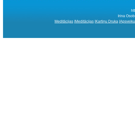
ht
Irina Osob
Meditācijas
|
Meditācijas
|
Kartiņu Druka
|
Apsveiku