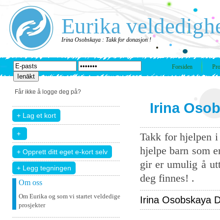
Eurika veldedigh
Irina Osobskaya : Takk for donasjon !
Forsiden
Pro
Får ikke å logge deg på?
Irina Osob
Takk for hjelpen 
hjelpe barn som er
gir er umulig å u
+ Legg tegningen
deg finnes! .
Om oss
Om Eurika og som vi startet veldedige
Irina Osobskaya Do
prosjekter