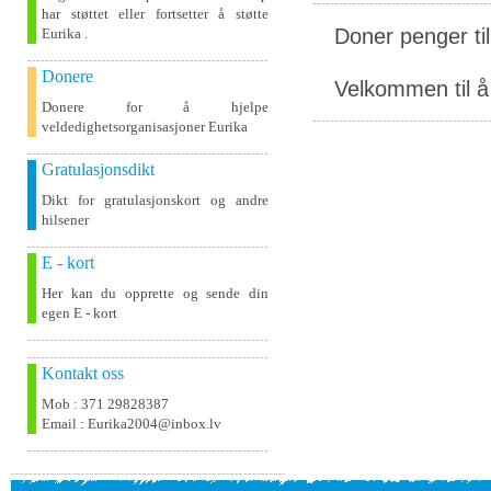
har støttet eller fortsetter å støtte
Doner penger ti
Eurika .
Donere
Velkommen til å 
Donere for å hjelpe
veldedighetsorganisasjoner Eurika
Gratulasjonsdikt
Dikt for gratulasjonskort og andre
hilsener
E - kort
Her kan du opprette og sende din
egen E - kort
Kontakt oss
Mob : 371 29828387
Email : Eurika2004@inbox.lv