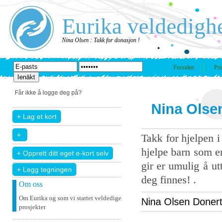
Eurika veldedigh
Nina Olsen : Takk for donasjon !
Forsiden
Pro
Får ikke å logge deg på?
Nina Olsen
Takk for hjelpen 
hjelpe barn som er
gir er umulig å u
+ Legg tegningen
deg finnes! .
Om oss
Om Eurika og som vi startet veldedige
Nina Olsen Donert t
prosjekter