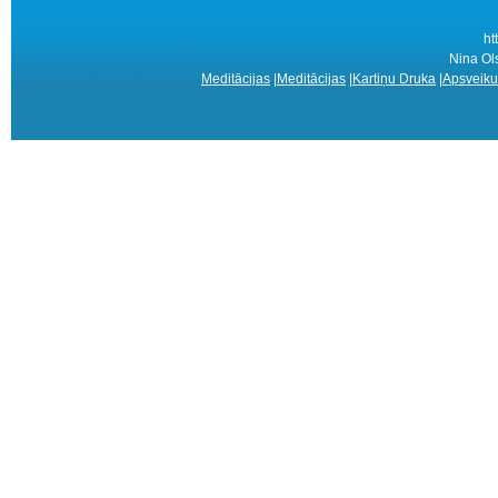
ht
Nina Ols
Meditācijas
|
Meditācijas
|
Kartiņu Druka
|
Apsveiku