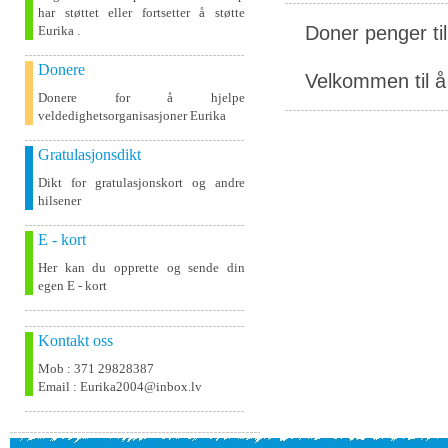
har støttet eller fortsetter å støtte
Doner penger ti
Eurika .
Donere
Velkommen til å 
Donere for å hjelpe
veldedighetsorganisasjoner Eurika
Gratulasjonsdikt
Dikt for gratulasjonskort og andre
hilsener
E - kort
Her kan du opprette og sende din
egen E - kort
Kontakt oss
Mob : 371 29828387
Email : Eurika2004@inbox.lv