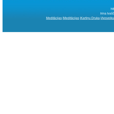
ht
Irina Ivaš
Meditācijas
|
Meditācijas
|
Kartiņu Druka
|
Apsveiku