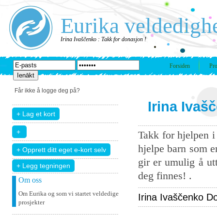
Eurika veldedigh
Irina Ivaščenko : Takk for donasjon !
Forsiden
Pro
Får ikke å logge deg på?
Irina Ivaš
Takk for hjelpen 
hjelpe barn som er
gir er umulig å u
+ Legg tegningen
deg finnes! .
Om oss
Om Eurika og som vi startet veldedige
Irina Ivaščenko Don
prosjekter