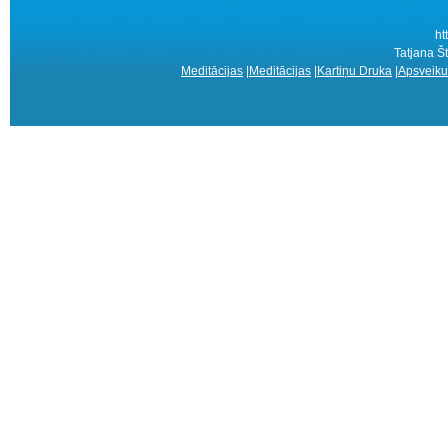
ht
Tatjana Št
Meditācijas
|
Meditācijas
|
Kartiņu Druka
|
Apsveiku