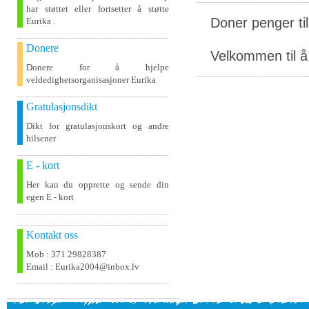
har støttet eller fortsetter å støtte
Doner penger ti
Eurika .
Donere
Velkommen til å 
Donere for å hjelpe
veldedighetsorganisasjoner Eurika
Gratulasjonsdikt
Dikt for gratulasjonskort og andre
hilsener
E - kort
Her kan du opprette og sende din
egen E - kort
Kontakt oss
Mob : 371 29828387
Email : Eurika2004@inbox.lv