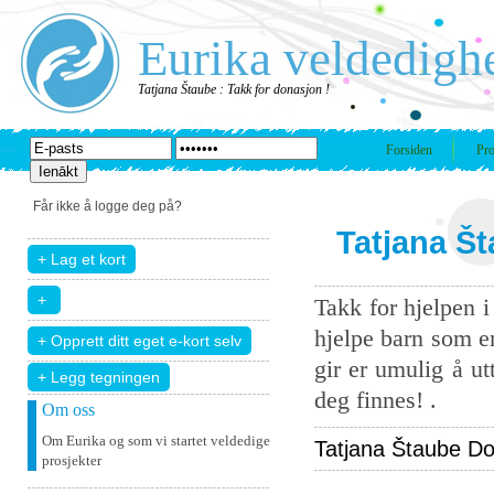
Eurika veldedigh
Tatjana Štaube : Takk for donasjon !
Forsiden
Pro
Får ikke å logge deg på?
Tatjana Št
Takk for hjelpen 
hjelpe barn som er
gir er umulig å u
+ Legg tegningen
deg finnes! .
Om oss
Om Eurika og som vi startet veldedige
Tatjana Štaube Don
prosjekter