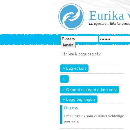
Eurika 
LL aģentūra : Takk for donas
Får ikke å logge deg på?
+ Legg tegningen
Om oss
Om Eurika og som vi startet veldedige
prosjekter