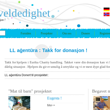
veldedighet
jon !
Forsiden
Prosjekter
Om oss
Donere
Registre
LL aģentūra : Takk for donasjon !
Takk for hjelpen i Eurika Charity handling. Takket være din donasjon kan vi 
dårlig situasjon . Hjelpen du gir er umulig å uttrykke og vi er mest dypt glad fo
LL aģentūra Donert til prosjektet :
"Mat til barn" prosjektet
Begavet m
Eugesta !
Mer->