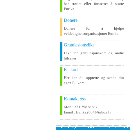
har støttet eller fortsetter å støtte
Eurika .
Donere
Donere for å hjelpe
veldedighetsorganisasjoner Eurika
Gratulasjonsdikt
Dikt for gratulasjonskort og andre
hilsener
E - kort
Her kan du opprette og sende din
egen E - kort
Kontakt oss
Mob : 371 29828387
Email : Eurika2004@inbox.lv