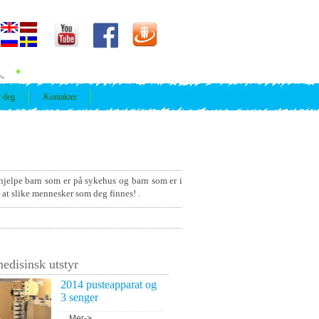
r deg
Kontakter
hjelpe barn som er på sykehus og barn som er i
r at slike mennesker som deg finnes! .
edisinsk utstyr
2014 pusteapparat og
3 senger
...
Mer->