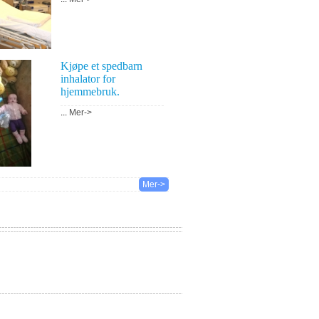
Kjøpe et spedbarn
inhalator for
hjemmebruk.
...
Mer->
Mer->