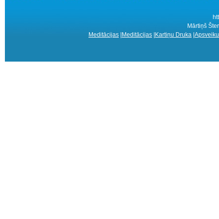
ht
Mārtiņš Šter
Meditācijas
|
Meditācijas
|
Kartiņu Druka
|
Apsveiku