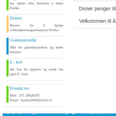
har støttet eller fortsetter å støtte
Doner penger ti
Eurika .
Donere
Velkommen til å 
Donere for å hjelpe
veldedighetsorganisasjoner Eurika
Gratulasjonsdikt
Dikt for gratulasjonskort og andre
hilsener
E - kort
Her kan du opprette og sende din
egen E - kort
Kontakt oss
Mob : 371 29828387
Email : Eurika2004@inbox.lv