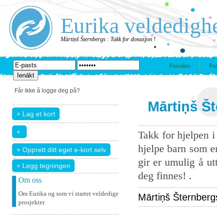
Eurika veldedigh
Mārtiņš Šternbergs : Takk for donasjon !
Forsiden
Pro
Får ikke å logge deg på?
Mārtiņš Št
Takk for hjelpen 
hjelpe barn som er
gir er umulig å u
+ Legg tegningen
deg finnes! .
Om oss
Om Eurika og som vi startet veldedige
Mārtiņš Šternbergs
prosjekter