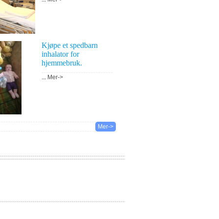
Kjøpe et spedbarn
inhalator for
hjemmebruk.
...
Mer->
Mer->