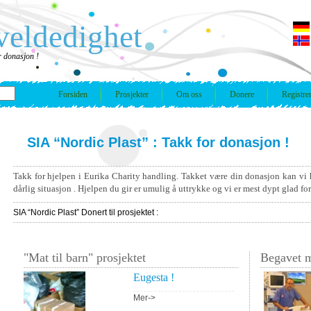
veldedighet
r donasjon !
Forsiden
Prosjekter
Om oss
Donere
Registre
SIA “Nordic Plast” : Takk for donasjon !
Takk for hjelpen i Eurika Charity handling. Takket være din donasjon kan vi 
dårlig situasjon . Hjelpen du gir er umulig å uttrykke og vi er mest dypt glad fo
SIA “Nordic Plast” Donert til prosjektet :
"Mat til barn" prosjektet
Begavet m
Eugesta !
Mer->