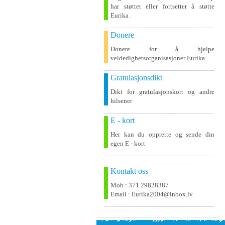
har støttet eller fortsetter å støtte
Eurika .
Donere
Donere for å hjelpe
veldedighetsorganisasjoner Eurika
Gratulasjonsdikt
Dikt for gratulasjonskort og andre
hilsener
E - kort
Her kan du opprette og sende din
egen E - kort
Kontakt oss
Mob : 371 29828387
Email : Eurika2004@inbox.lv