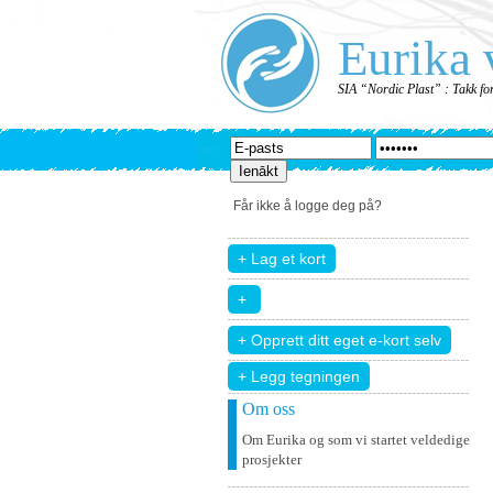
Eurika 
SIA “Nordic Plast” : Takk fo
Får ikke å logge deg på?
+ Legg tegningen
Om oss
Om Eurika og som vi startet veldedige
prosjekter