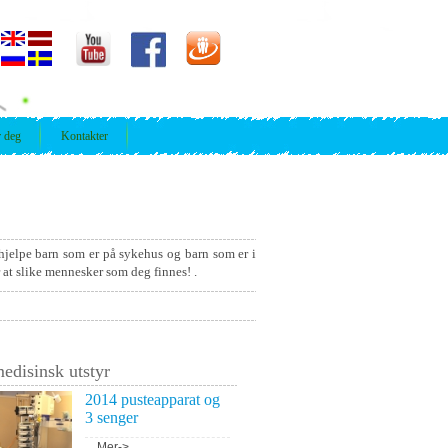
r deg
Kontakter
hjelpe barn som er på sykehus og barn som er i
r at slike mennesker som deg finnes! .
edisinsk utstyr
2014 pusteapparat og
3 senger
...
Mer->