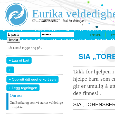
Eurika veldedigh
SIA „TORENSBERG” : Takk for donasjon !
Forsiden
Pro
Får ikke å logge deg på?
SIA „TORE
Takk for hjelpen 
hjelpe barn som er
gir er umulig å u
+ Legg tegningen
deg finnes! .
Om oss
Om Eurika og som vi startet veldedige
SIA „TORENSBERG” 
prosjekter