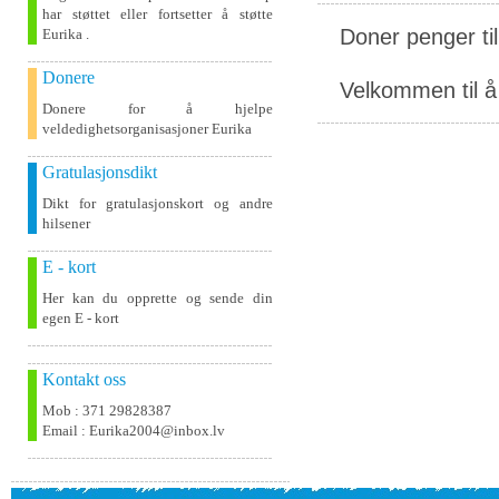
har støttet eller fortsetter å støtte
Doner penger ti
Eurika .
Donere
Velkommen til å 
Donere for å hjelpe
veldedighetsorganisasjoner Eurika
Gratulasjonsdikt
Dikt for gratulasjonskort og andre
hilsener
E - kort
Her kan du opprette og sende din
egen E - kort
Kontakt oss
Mob : 371 29828387
Email : Eurika2004@inbox.lv