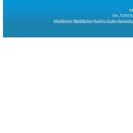
ht
SIA „TORENS
Meditācijas
|
Meditācijas
|
Kartiņu Druka
|
Apsveiku