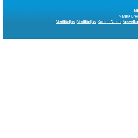
ht
Marina Bred
Meditācijas
|
Meditācijas
|
Kartiņu Druka
|
Apsveiku