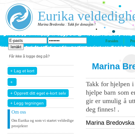
Eurika veldedigh
Marina Bredovska : Takk for donasjon !
Forsiden
Pro
Får ikke å logge deg på?
Marina Bre
Takk for hjelpen 
hjelpe barn som er
gir er umulig å u
+ Legg tegningen
deg finnes! .
Om oss
Om Eurika og som vi startet veldedige
Marina Bredovska D
prosjekter