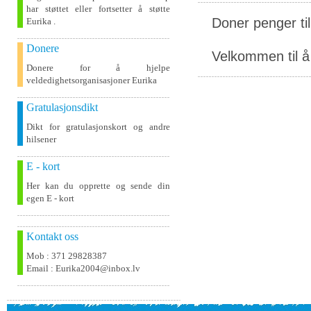
har støttet eller fortsetter å støtte
Doner penger ti
Eurika .
Donere
Velkommen til å 
Donere for å hjelpe
veldedighetsorganisasjoner Eurika
Gratulasjonsdikt
Dikt for gratulasjonskort og andre
hilsener
E - kort
Her kan du opprette og sende din
egen E - kort
Kontakt oss
Mob : 371 29828387
Email : Eurika2004@inbox.lv