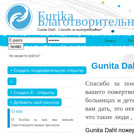
Eurika
Благотворительн
Gunita Dahl : Спасибо за пожертвование!
Начало
Про
Не можете войти?
Gunita Da
Спасибо за пом
вашего пожертво
больницах и дет
+ Добавить свой ​​рисунок
вам дать, это н
О нас
что такие люди , 
О Eurika и, как мы начали
благотворительные проекты
Gunita Dahl поже