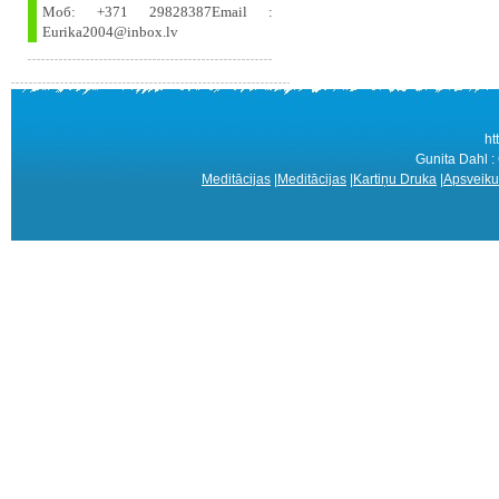
Моб: +371 29828387Email :
Eurika2004@inbox.lv
ht
Gunita Dahl 
Meditācijas
|
Meditācijas
|
Kartiņu Druka
|
Apsveiku