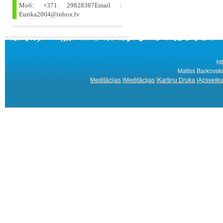
Моб: +371 29828387Email :
Eurika2004@inbox.lv
ht
Matīss Barkovsk
Meditācijas
|
Meditācijas
|
Kartiņu Druka
|
Apsveiku