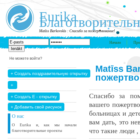
Eurika
Благотворительн
Matīss Barkovskis : Спасибо за пожертвование!
Начало
Про
Не можете войти?
Matīss Ba
пожертво
Спасибо за пом
вашего пожертво
+ Добавить свой ​​рисунок
больницах и дет
О нас
вам дать, это н
О Eurika и, как мы начали
что такие люди , 
благотворительные проекты