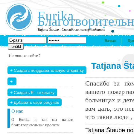
Eurika
Благотворительн
Tatjana Štaube : Спасибо за пожертвование!
Начало
Про
Не можете войти?
Tatjana Š
Спасибо за пом
вашего пожертво
больницах и дет
+ Добавить свой ​​рисунок
вам дать, это н
О нас
что такие люди , 
О Eurika и, как мы начали
благотворительные проекты
Tatjana Štaube п