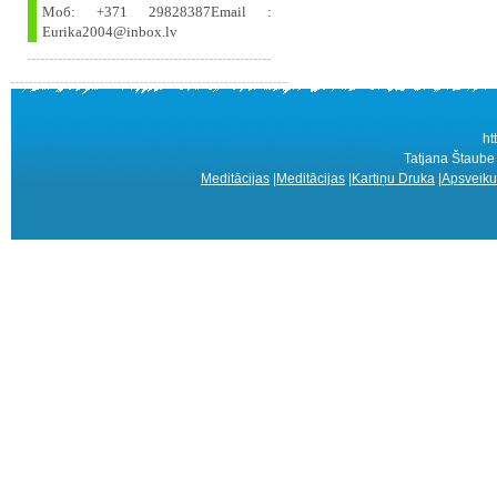
Моб: +371 29828387Email :
Eurika2004@inbox.lv
ht
Tatjana Štaube
Meditācijas
|
Meditācijas
|
Kartiņu Druka
|
Apsveiku