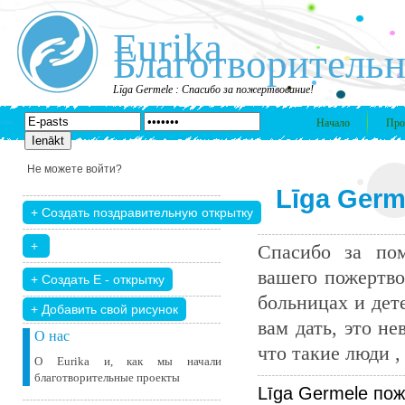
Eurika
Благотворительн
Līga Germele : Спасибо за пожертвование!
Начало
Про
Не можете войти?
Līga Germ
Спасибо за пом
вашего пожертво
больницах и дет
+ Добавить свой ​​рисунок
вам дать, это н
О нас
что такие люди , 
О Eurika и, как мы начали
благотворительные проекты
Līga Germele пож