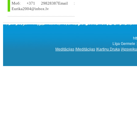
Моб: +371 29828387Email :
Eurika2004@inbox.lv
ht
Līga Germele 
Meditācijas
|
Meditācijas
|
Kartiņu Druka
|
Apsveiku