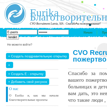
Eurika
Благотворительн
CVO Recruitment Latvia, SIA : Спасибо за пожертвование!
Начало
Про
Не можете войти?
CVO Recru
пожертво
Спасибо за пом
вашего пожертво
+ Добавить свой ​​рисунок
больницах и дет
О нас
вам дать, это н
О Eurika и, как мы начали
что такие люди , 
благотворительные проекты