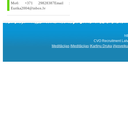
Моб: +371 29828387Email :
Eurika2004@inbox.lv
ht
CVO Recruitment Latv
Meditācijas
|
Meditācijas
|
Kartiņu Druka
|
Apsveiku