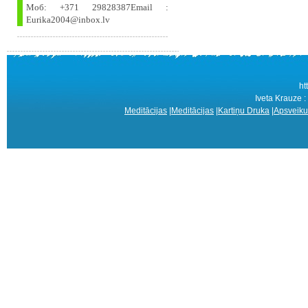
Моб: +371 29828387Email :
Eurika2004@inbox.lv
ht
Iveta Krauze
Meditācijas
|
Meditācijas
|
Kartiņu Druka
|
Apsveiku