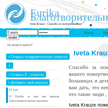
Eurika
Благотворительн
Iveta Krauze : Спасибо за пожертвование!
Начало
Про
Не можете войти?
Iveta Kra
Спасибо за пом
вашего пожертво
больницах и дет
+ Добавить свой ​​рисунок
вам дать, это н
О нас
что такие люди , 
О Eurika и, как мы начали
благотворительные проекты
Iveta Krauze пож