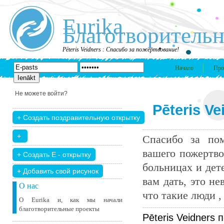
Eurika
Благотворительн
Pēteris Veidners : Спасибо за пожертвование!
Начало
Про
Не можете войти?
Pēteris V
Спасибо за пом
вашего пожертво
больницах и дет
+ Добавить свой ​​рисунок
вам дать, это н
О нас
что такие люди , 
О Eurika и, как мы начали
благотворительные проекты
Pēteris Veidners 