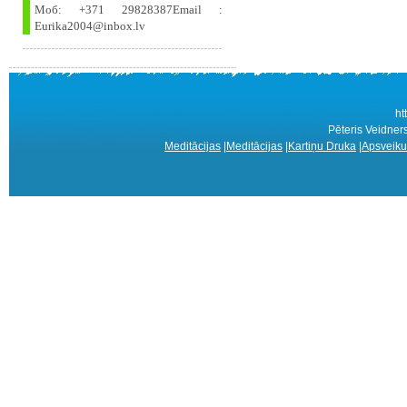
Моб: +371 29828387Email :
Eurika2004@inbox.lv
ht
Pēteris Veidne
Meditācijas
|
Meditācijas
|
Kartiņu Druka
|
Apsveiku