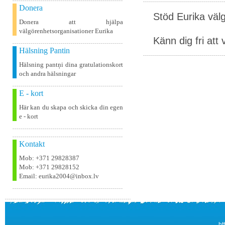
Donera
Stöd Eurika väl
Donera att hjälpa
välgörenhetsorganisationer Eurika
Känn dig fri att 
Hälsning Pantin
Hälsning pantņi dina gratulationskort
och andra hälsningar
E - kort
Här kan du skapa och skicka din egen
e - kort
Kontakt
Mob: +371 29828387
Mob: +371 29828152
Email: eurika2004@inbox.lv
ht