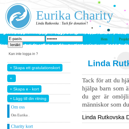
Eurika Charity
Linda Rutkovska : Tack för donation !
Hem
Projekt
Kan inte logga in ?
Linda Rutk
Tack för att du hj
hjälpa barn som ä
du ger är omöjli
+ Lägg till din ritning
människor som du 
Om oss
Om Eurika .
Linda Rutkovska Do
Charity kort