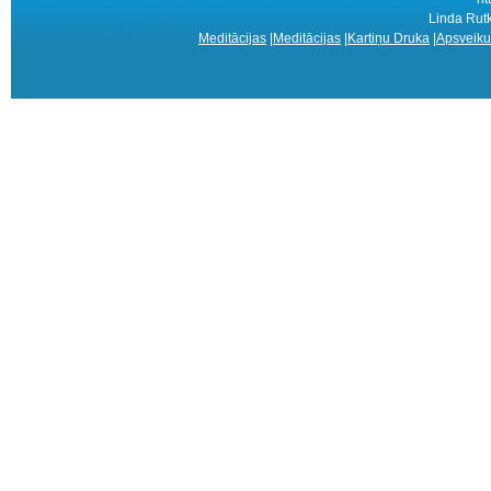
Linda Rutk
Meditācijas
|
Meditācijas
|
Kartiņu Druka
|
Apsveiku