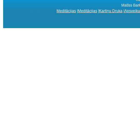
Matīss Bark
Meditācijas
|
Meditācijas
|
Kartiņu Druka
|
Apsveiku