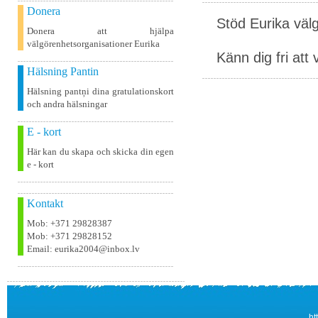
Donera
Stöd Eurika väl
Donera att hjälpa
välgörenhetsorganisationer Eurika
Känn dig fri att 
Hälsning Pantin
Hälsning pantņi dina gratulationskort
och andra hälsningar
E - kort
Här kan du skapa och skicka din egen
e - kort
Kontakt
Mob: +371 29828387
Mob: +371 29828152
Email: eurika2004@inbox.lv
ht