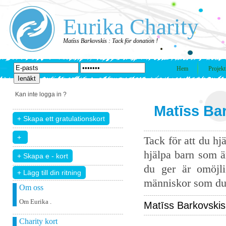
Eurika Charity
Matīss Barkovskis : Tack för donation !
Hem
Projekt
Kan inte logga in ?
Matīss Bar
Tack för att du hj
hjälpa barn som ä
du ger är omöjli
+ Lägg till din ritning
människor som du 
Om oss
Om Eurika .
Matīss Barkovskis 
Charity kort