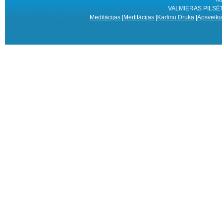
VALMIERAS PILSĒTAS
Meditācijas
|
Meditācijas
|
Kartiņu Druka
|
Apsveiku