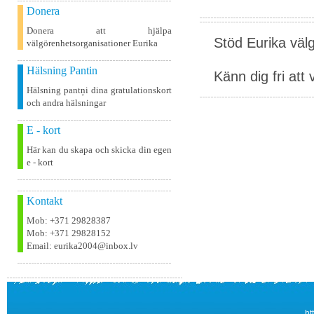
Donera
Donera att hjälpa
Stöd Eurika väl
välgörenhetsorganisationer Eurika
Hälsning Pantin
Känn dig fri att 
Hälsning pantņi dina gratulationskort
och andra hälsningar
E - kort
Här kan du skapa och skicka din egen
e - kort
Kontakt
Mob: +371 29828387
Mob: +371 29828152
Email: eurika2004@inbox.lv
ht