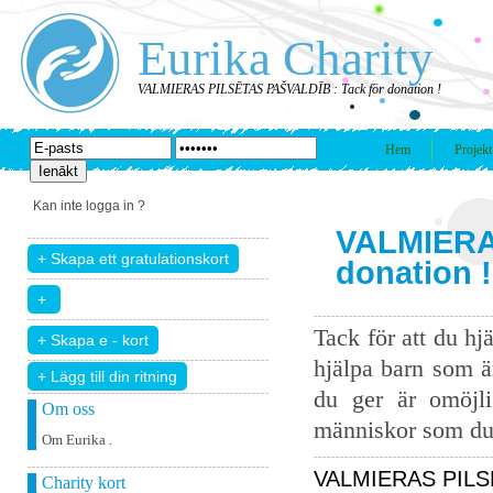
Eurika Charity
VALMIERAS PILSĒTAS PAŠVALDĪB : Tack för donation !
Hem
Projekt
Kan inte logga in ?
VALMIERA
donation !
Tack för att du hj
hjälpa barn som ä
+ Lägg till din ritning
du ger är omöjli
Om oss
människor som du 
Om Eurika .
VALMIERAS PILSĒT
Charity kort