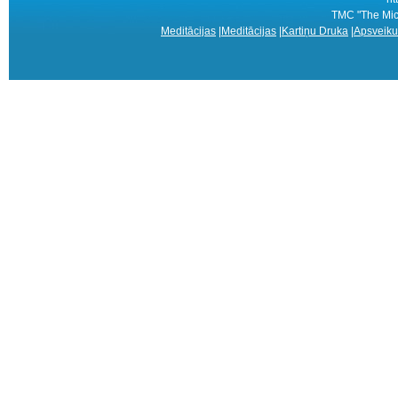
TMC "The Mice
Meditācijas
|
Meditācijas
|
Kartiņu Druka
|
Apsveiku