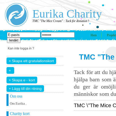
Eurika Charity
TMC "The Mice Cream" : Tack för donation !
Hem
Projekt
Kan inte logga in ?
TMC "The 
Tack för att du hj
hjälpa barn som ä
du ger är omöjli
+ Lägg till din ritning
människor som du 
Om oss
Om Eurika .
TMC \"The Mice Cre
Charity kort