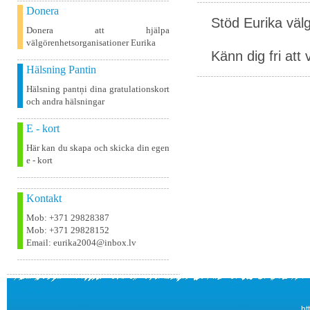
Donera
Stöd Eurika väl
Donera att hjälpa
välgörenhetsorganisationer Eurika
Känn dig fri att 
Hälsning Pantin
Hälsning pantņi dina gratulationskort
och andra hälsningar
E - kort
Här kan du skapa och skicka din egen
e - kort
Kontakt
Mob: +371 29828387
Mob: +371 29828152
Email: eurika2004@inbox.lv
ht